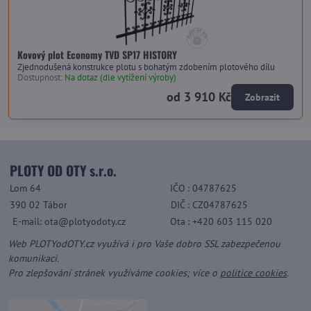
Kovový plot Economy TVD SP17 HISTORY
Zjednodušená konstrukce plotu s bohatým zdobením plotového dílu
Dostupnost:
Na dotaz (dle vytížení výroby)
od 3 910 Kč
Zobrazit
PLOTY OD OTY s.r.o.
Lom 64
IČO
: 04787625
390 02 Tábor
DIČ
: CZ04787625
E-mail: ota@plotyodoty.cz
Ota
: +420 603 115 020
Web PLOTYodOTY.cz využívá i pro Vaše dobro SSL zabezpečenou
komunikaci.
Pro zlepšování stránek využíváme cookies; více o
politice cookies
.