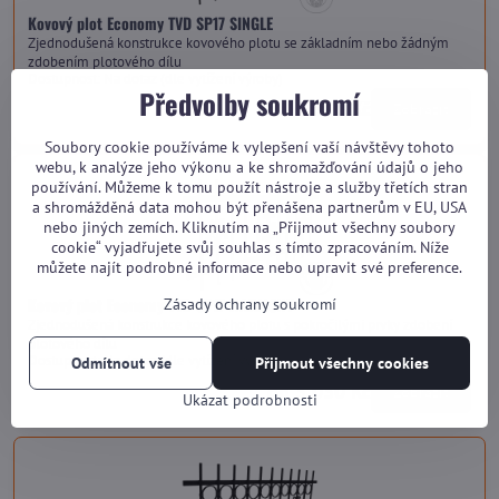
Kovový plot Economy TVD SP17 SINGLE
Zjednodušená konstrukce kovového plotu se základním nebo žádným
zdobením plotového dílu
Dostupnost:
Na dotaz (dle vytížení výroby)
Předvolby soukromí
od 2 600 Kč
Zobrazit
Soubory cookie používáme k vylepšení vaší návštěvy tohoto
webu, k analýze jeho výkonu a ke shromažďování údajů o jeho
používání. Můžeme k tomu použít nástroje a služby třetích stran
a shromážděná data mohou být přenášena partnerům v EU, USA
nebo jiných zemích. Kliknutím na „Přijmout všechny soubory
cookie“ vyjadřujete svůj souhlas s tímto zpracováním. Níže
můžete najít podrobné informace nebo upravit své preference.
Kovový plot Economy TVD SP17 HARMONY
Zásady ochrany soukromí
Zjednodušená konstrukce kovového plotu s pokročilými prvky zdobení
plotového dílu
Dostupnost:
Na dotaz (dle vytížení výroby)
Odmítnout vše
Přijmout všechny cookies
od 3 030 Kč
Zobrazit
Ukázat podrobnosti