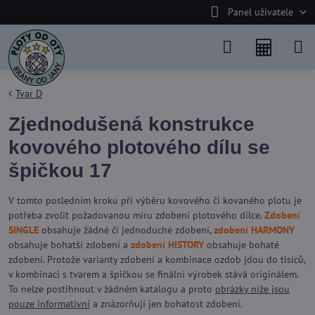
Panel uživatele
Tvar D
Zjednodušená konstrukce
kovového plotového dílu se
špičkou 17
V tomto posledním kroku při výběru kovového či kovaného plotu je
potřeba zvolit požadovanou míru zdobení plotového dílce.
Zdobení
SINGLE
obsahuje žádné či jednoduché zdobení,
zdobení HARMONY
obsahuje bohatší zdobení a
zdobení HISTORY
obsahuje bohaté
zdobení. Protože varianty zdobení a kombinace ozdob jdou do tisíců,
v kombinaci s tvarem a špičkou se finální výrobek stává originálem.
To nelze postihnout v žádném katalogu a proto
obrázky níže jsou
pouze informativní
a znázorňují jen bohatost zdobení.