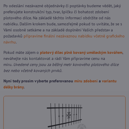
Po odeslání nezávazné objednávky či poptávky budeme vědět, jaký
preferujete konstrukční typ, tvar, špičku či bohatost zdobení
plotového dílce. Na základě těchto informací obdržíte od nás
nabídku. Dalším krokem bude, samozřejmě pokud to uvítáte, že se s
Vámi osobně setkáme a na základě doplnění Vašich představ a
požadavků
připravíme finální nezávaznou nabídku včetně grafického
návrhu
.
Pokud máte zájem o
plotový dílec plně kovaný uměleckým kovářem
,
neváhejte
nás kontaktovat
a rádi Vám připravíme cenu na
míru.
Uvedené ceny jsou za běžný metr kovového plotového dílce
bez nebo včetně kovaných prvků.
Nyní tedy prosím vyberte preferovanou
míru zdobení
a
variantu
délky brány
.