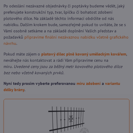
Po odeslání nezávazné objednávky či poptávky budeme vědět, jaký
preferujete konstrukční typ, tvar, špičku či bohatost zdobení
plotového dílce. Na základě těchto informací obdržíte od nás
nabídku. Dalším krokem bude, samozřejmě pokud to uvítáte, že se s
Vámi osobně setkáme a na základě doplnění Vašich představ a
požadavků
připravíme finální nezávaznou nabídku včetně grafického
návrhu
.
Pokud máte zájem o
plotový dílec plně kovaný uměleckým kovářem
,
neváhejte
nás kontaktovat
a rádi Vám připravíme cenu na
míru.
Uvedené ceny jsou za běžný metr kovového plotového dílce
bez nebo včetně kovaných prvků.
Nyní tedy prosím vyberte preferovanou
míru zdobení
a
variantu
délky brány
.