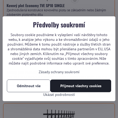
Kovový plot Economy TVE SP10 SINGLE
Zjednodušená konstrukce kovového plotu se základním nebo žádným
zdobením plotového dílu
Dostupnost:
Na dotaz (dle vytížení výroby)
Předvolby soukromí
od 2 600 Kč
Zobrazit
Soubory cookie používáme k vylepšení vaší návštěvy tohoto
webu, k analýze jeho výkonu a ke shromažďování údajů o jeho
používání. Můžeme k tomu použít nástroje a služby třetích stran
a shromážděná data mohou být přenášena partnerům v EU, USA
nebo jiných zemích. Kliknutím na „Přijmout všechny soubory
cookie“ vyjadřujete svůj souhlas s tímto zpracováním. Níže
můžete najít podrobné informace nebo upravit své preference.
Kovový plot Economy TVE SP10 HARMONY
Zásady ochrany soukromí
Zjednodušená konstrukce kovového plotu s pokročilými prvky zdobení
plotového dílu
Dostupnost:
Na dotaz (dle vytížení výroby)
Odmítnout vše
Přijmout všechny cookies
od 3 030 Kč
Zobrazit
Ukázat podrobnosti