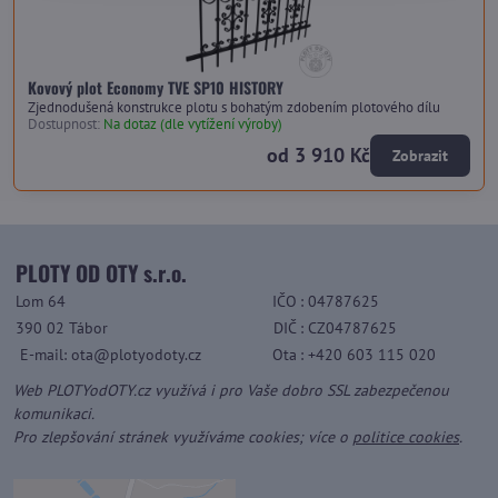
Kovový plot Economy TVE SP10 HISTORY
Zjednodušená konstrukce plotu s bohatým zdobením plotového dílu
Dostupnost:
Na dotaz (dle vytížení výroby)
od 3 910 Kč
Zobrazit
PLOTY OD OTY s.r.o.
Lom 64
IČO
: 04787625
390 02 Tábor
DIČ
: CZ04787625
E-mail: ota@plotyodoty.cz
Ota
: +420 603 115 020
Web PLOTYodOTY.cz využívá i pro Vaše dobro SSL zabezpečenou
komunikaci.
Pro zlepšování stránek využíváme cookies; více o
politice cookies
.