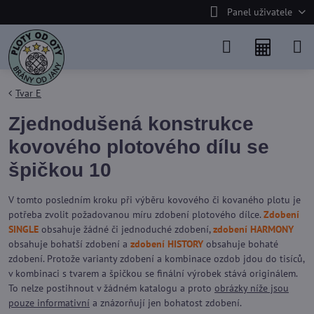
Panel uživatele
Tvar E
Zjednodušená konstrukce
kovového plotového dílu se
špičkou 10
V tomto posledním kroku při výběru kovového či kovaného plotu je
potřeba zvolit požadovanou míru zdobení plotového dílce.
Zdobení
SINGLE
obsahuje žádné či jednoduché zdobení,
zdobení HARMONY
obsahuje bohatší zdobení a
zdobení HISTORY
obsahuje bohaté
zdobení. Protože varianty zdobení a kombinace ozdob jdou do tisíců,
v kombinaci s tvarem a špičkou se finální výrobek stává originálem.
To nelze postihnout v žádném katalogu a proto
obrázky níže jsou
pouze informativní
a znázorňují jen bohatost zdobení.