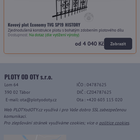
Kovový plot Economy TVG SP19 HISTORY
Zjednodušená konstrukce plotu s bohatým zdobením plotového dílu
Dostupnost:
Na dotaz (dle vytížení výroby)
od 4 040 Kč
Zobrazit
PLOTY OD OTY s.r.o.
Lom 64
IČO
: 04787625
390 02 Tábor
DIČ
: CZ04787625
E-mail: ota@plotyodoty.cz
Ota
: +420 603 115 020
Web PLOTYodOTY.cz využívá i pro Vaše dobro SSL zabezpečenou
komunikaci.
Pro zlepšování stránek využíváme cookies; více o
politice cookies
.