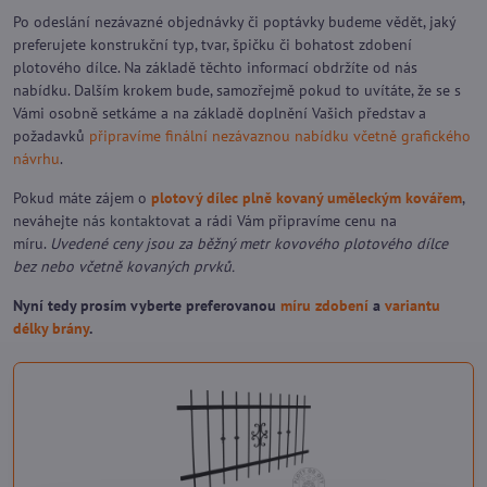
Po odeslání nezávazné objednávky či poptávky budeme vědět, jaký
preferujete konstrukční typ, tvar, špičku či bohatost zdobení
plotového dílce. Na základě těchto informací obdržíte od nás
nabídku. Dalším krokem bude, samozřejmě pokud to uvítáte, že se s
Vámi osobně setkáme a na základě doplnění Vašich představ a
požadavků
připravíme finální nezávaznou nabídku včetně grafického
návrhu
.
Pokud máte zájem o
plotový dílec plně kovaný uměleckým kovářem
,
neváhejte
nás kontaktovat
a rádi Vám připravíme cenu na
míru.
Uvedené ceny jsou za běžný metr kovového plotového dílce
bez nebo včetně kovaných prvků.
Nyní tedy prosím vyberte preferovanou
míru zdobení
a
variantu
délky brány
.