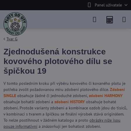
Panel uživatele
Tvar G
Zjednodušená konstrukce
kovového plotového dílu se
špičkou 19
V tomto posledním kroku při výběru kovového či kovaného plotu je
potřeba zvolit požadovanou míru zdobení plotového dílce.
Zdobení
SINGLE
obsahuje žádné či jednoduché zdobení,
zdobení HARMONY
obsahuje bohatší zdobení a
zdobení HISTORY
obsahuje bohaté
zdobení. Protože varianty zdobení a kombinace ozdob jdou do tisíců,
v kombinaci s tvarem a špičkou se finální výrobek stává originálem.
To nelze postihnout v žádném katalogu a proto
obrázky níže jsou
pouze informativní
a znázorňují jen bohatost zdobení.