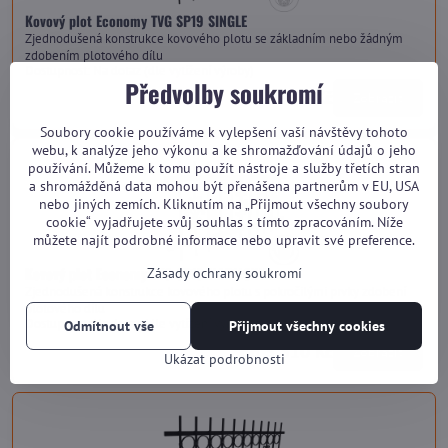
Kovový plot Economy TVG SP19 SINGLE
Zjednodušená konstrukce kovového plotu se základním nebo žádným
zdobením plotového dílu
Dostupnost:
Na dotaz (dle vytížení výroby)
Předvolby soukromí
od 2 950 Kč
Zobrazit
Soubory cookie používáme k vylepšení vaší návštěvy tohoto
webu, k analýze jeho výkonu a ke shromažďování údajů o jeho
používání. Můžeme k tomu použít nástroje a služby třetích stran
a shromážděná data mohou být přenášena partnerům v EU, USA
nebo jiných zemích. Kliknutím na „Přijmout všechny soubory
cookie“ vyjadřujete svůj souhlas s tímto zpracováním. Níže
můžete najít podrobné informace nebo upravit své preference.
Kovový plot Economy TVG SP19 HARMONY
Zásady ochrany soukromí
Zjednodušená konstrukce kovového plotu s pokročilými prvky zdobení
plotového dílu
Dostupnost:
Na dotaz (dle vytížení výroby)
Odmítnout vše
Přijmout všechny cookies
od 3 310 Kč
Zobrazit
Ukázat podrobnosti