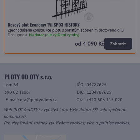
Kovový plot Economy TVI SP03 HISTORY
Zjednodušená konstrukce plotu s bohatým zdobením plotového dílu
Dostupnost:
Na dotaz (dle vytížení výroby)
od 4 090 Kč
Zobrazit
PLOTY OD OTY s.r.o.
Lom 64
IČO
: 04787625
390 02 Tábor
DIČ
: CZ04787625
E-mail: ota@plotyodoty.cz
Ota
: +420 603 115 020
Web PLOTYodOTY.cz využívá i pro Vaše dobro SSL zabezpečenou
komunikaci.
Pro zlepšování stránek využíváme cookies; více o
politice cookies
.