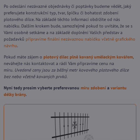
Po odeslání nezávazné objednávky či poptávky budeme vědět, jaký
preferujete konstrukční typ, tvar, špičku či bohatost zdobení
plotového dílce. Na základě těchto informací obdržíte od nás
nabídku. Dalším krokem bude, samozřejmě pokud to uvítáte, že se s
Vámi osobně setkáme a na základě doplnění Vašich představ a
požadavků
připravíme finální nezávaznou nabídku včetně grafického
návrhu
.
Pokud máte zájem o
plotový dílec plně kovaný uměleckým kovářem
,
neváhejte
nás kontaktovat
a rádi Vám připravíme cenu na
míru.
Uvedené ceny jsou za běžný metr kovového plotového dílce
bez nebo včetně kovaných prvků.
Nyní tedy prosím vyberte preferovanou
míru zdobení
a
variantu
délky brány
.