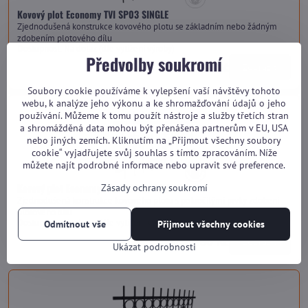
Kovový plot Economy TVI SP03 SINGLE
Zjednodušená konstrukce kovového plotu se základním nebo žádným
zdobením plotového dílu
Dostupnost:
Na dotaz (dle vytížení výroby)
Předvolby soukromí
od 3 310 Kč
Zobrazit
Soubory cookie používáme k vylepšení vaší návštěvy tohoto
webu, k analýze jeho výkonu a ke shromažďování údajů o jeho
používání. Můžeme k tomu použít nástroje a služby třetích stran
a shromážděná data mohou být přenášena partnerům v EU, USA
nebo jiných zemích. Kliknutím na „Přijmout všechny soubory
cookie“ vyjadřujete svůj souhlas s tímto zpracováním. Níže
můžete najít podrobné informace nebo upravit své preference.
Kovový plot Economy TVI SP03 HARMONY
Zásady ochrany soukromí
Zjednodušená konstrukce kovového plotu s pokročilými prvky zdobení
plotového dílu
Dostupnost:
Na dotaz (dle vytížení výroby)
Odmítnout vše
Přijmout všechny cookies
od 3 660 Kč
Zobrazit
Ukázat podrobnosti