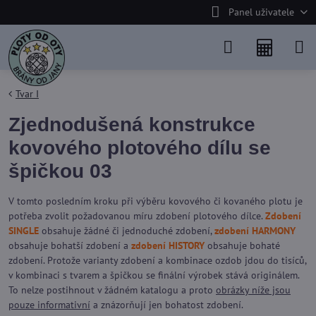
Panel uživatele
Tvar I
Zjednodušená konstrukce
kovového plotového dílu se
špičkou 03
V tomto posledním kroku při výběru kovového či kovaného plotu je
potřeba zvolit požadovanou míru zdobení plotového dílce.
Zdobení
SINGLE
obsahuje žádné či jednoduché zdobení,
zdobení HARMONY
obsahuje bohatší zdobení a
zdobení HISTORY
obsahuje bohaté
zdobení. Protože varianty zdobení a kombinace ozdob jdou do tisíců,
v kombinaci s tvarem a špičkou se finální výrobek stává originálem.
To nelze postihnout v žádném katalogu a proto
obrázky níže jsou
pouze informativní
a znázorňují jen bohatost zdobení.