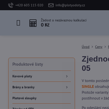
+420 603 115 020
info@plotyodoty.cz
Žádost o nezávaznou kalkulaci
0 Kč
Úvod
Ceny
Zjedno
Produktové listy
05
Kovové ploty
V tomto posledn
SINGLE
obsahuje
Brány a branky
Protože varianty
postihnout v žá
Plotové sloupky
Po odeslání nezá