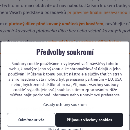
dě těchto informací obdržíte od nás nabídku. Dalším krokem bude,
nění Vašich představ a požadavků
připravíme finální nezávaznou 
em o
plotový dílec plně kovaný uměleckým kovářem
, neváhejte
n
žný metr kovového plotového dílce bez nebo včetně kovaných prv
ím vyberte preferovanou
míru zdobení
a
variantu délky brány
.
Předvolby soukromí
Kovový plot Economy TVI SP05 SINGLE
Soubory cookie používáme k vylepšení vaší návštěvy tohoto
Zjednodušená konstrukce kovového plotu se základním nebo ž
webu, k analýze jeho výkonu a ke shromažďování údajů o jeho
Dostupnost:
Na dotaz (dle vytížení výroby)
používání. Můžeme k tomu použít nástroje a služby třetích stran
a shromážděná data mohou být přenášena partnerům v EU, USA
nebo jiných zemích. Kliknutím na „Přijmout všechny soubory
cookie“ vyjadřujete svůj souhlas s tímto zpracováním. Níže
můžete najít podrobné informace nebo upravit své preference.
Zásady ochrany soukromí
Kovový plot Economy TVI SP05 HARMONY
Zjednodušená konstrukce kovového plotu s pokročilými prvky z
Dostupnost:
Na dotaz (dle vytížení výroby)
Odmítnout vše
Přijmout všechny cookies
Ukázat podrobnosti