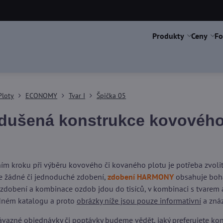
Produkty
Ceny
Fo
Ploty
ECONOMY
Tvar I
Špička 05
dušená konstrukce kovového 
ím kroku při výběru kovového či kovaného plotu je potřeba zvol
 žádné či jednoduché zdobení,
zdobení HARMONY
obsahuje boha
 zdobení a kombinace ozdob jdou do tisíců, v kombinaci s tvarem a
dném katalogu a proto
obrázky níže jsou pouze informativní
a znáz
vazné objednávky či poptávky budeme vědět, jaký preferujete kons