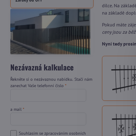
Záruky od OTY
dílce. Na zákla
na základě dopl
Pokud máte záj
ceny jsou za bě
Nyní tedy pros
Nezávazná kalkulace
Řekněte si o nezávaznou nabídku. Stačí nám
zanechat Vaše telefonní číslo
*
a mail
*
Souhlasím se zpracováním osobních