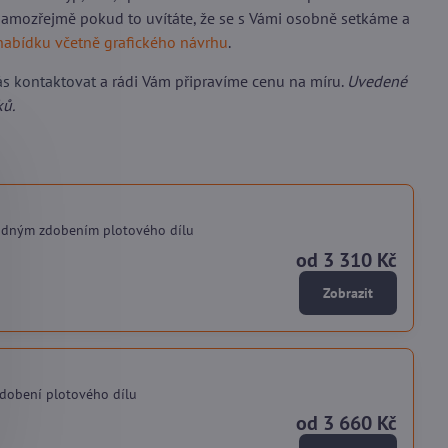
 samozřejmě pokud to uvítáte, že se s Vámi osobně setkáme a
nabídku včetně grafického návrhu
.
ás kontaktovat
a rádi Vám připravíme cenu na míru.
Uvedené
ků.
ádným zdobením plotového dílu
od 3 310 Kč
Zobrazit
dobení plotového dílu
od 3 660 Kč