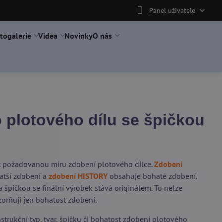
Panel uživatele
togalerie
Videa
Novinky
O nás
plotového dílu se špičkou
it požadovanou míru zdobení plotového dílce.
Zdobení
tší zdobení a
zdobení HISTORY
obsahuje bohaté zdobení.
 špičkou se finální výrobek stává originálem. To nelze
orňují jen bohatost zdobení.
trukční typ, tvar, špičku či bohatost zdobení plotového