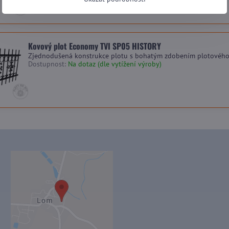
Kovový plot Economy TVI SP05 HISTORY
Zjednodušená konstrukce plotu s bohatým zdobením plotového
Dostupnost:
Na dotaz (dle vytížení výroby)