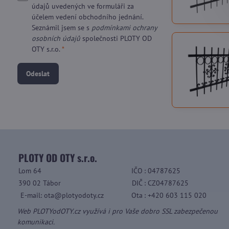
údajů uvedených ve formuláři za
účelem vedení obchodního jednání.
Seznámil jsem se s
podmínkami ochrany
osobních údajů
společnosti PLOTY OD
OTY s.r.o.
*
Odeslat
PLOTY OD OTY s.r.o.
Lom 64
IČO
: 04787625
390 02 Tábor
DIČ
: CZ04787625
E-mail: ota@plotyodoty.cz
Ota
: +420 603 115 020
Web PLOTYodOTY.cz využívá i pro Vaše dobro SSL zabezpečenou
komunikaci.