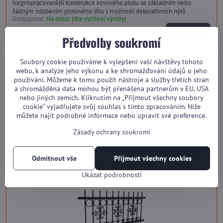
Nejpropracovanější konstrukce kovového plotu se základním nebo
žádným zdobením plotového dílu s možností dekorativních nýtů
Dostupnost:
Na dotaz (dle vytížení výroby)
od 3 680 Kč
Zobrazit
Předvolby soukromí
Soubory cookie používáme k vylepšení vaší návštěvy tohoto
webu, k analýze jeho výkonu a ke shromažďování údajů o jeho
používání. Můžeme k tomu použít nástroje a služby třetích stran
a shromážděná data mohou být přenášena partnerům v EU, USA
nebo jiných zemích. Kliknutím na „Přijmout všechny soubory
cookie“ vyjadřujete svůj souhlas s tímto zpracováním. Níže
můžete najít podrobné informace nebo upravit své preference.
Kovový plot Premium TVB SP03 HARMONY
Nejpropracovanější konstrukce kovového plotu s pokročilými prvky
Zásady ochrany soukromí
zdobení plotového dílu s možností dekorativních nýtů
Dostupnost:
Na dotaz (dle vytížení výroby)
od 4 040 Kč
Odmítnout vše
Přijmout všechny cookies
Zobrazit
Ukázat podrobnosti