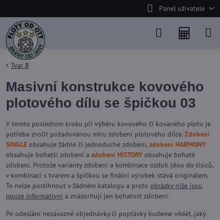
Panel uživatele
Tvar B
Masivní konstrukce kovového
plotového dílu se špičkou 03
V tomto posledním kroku při výběru kovového či kovaného plotu je
potřeba zvolit požadovanou míru zdobení plotového dílce.
Zdobení
SINGLE
obsahuje žádné či jednoduché zdobení,
zdobení HARMONY
obsahuje bohatší zdobení a
zdobení HISTORY
obsahuje bohaté
zdobení. Protože varianty zdobení a kombinace ozdob jdou do tisíců,
v kombinaci s tvarem a špičkou se finální výrobek stává originálem.
To nelze postihnout v žádném katalogu a proto
obrázky níže jsou
pouze informativní
a znázorňují jen bohatost zdobení.
Po odeslání nezávazné objednávky či poptávky budeme vědět, jaký