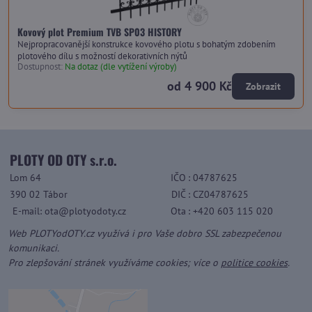
Kovový plot Premium TVB SP03 HISTORY
Nejpropracovanější konstrukce kovového plotu s bohatým zdobením
plotového dílu s možností dekorativních nýtů
Dostupnost:
Na dotaz (dle vytížení výroby)
od 4 900 Kč
Zobrazit
PLOTY OD OTY s.r.o.
Lom 64
IČO
: 04787625
390 02 Tábor
DIČ
: CZ04787625
E-mail: ota@plotyodoty.cz
Ota
: +420 603 115 020
Web PLOTYodOTY.cz využívá i pro Vaše dobro SSL zabezpečenou
komunikaci.
Pro zlepšování stránek využíváme cookies; více o
politice cookies
.