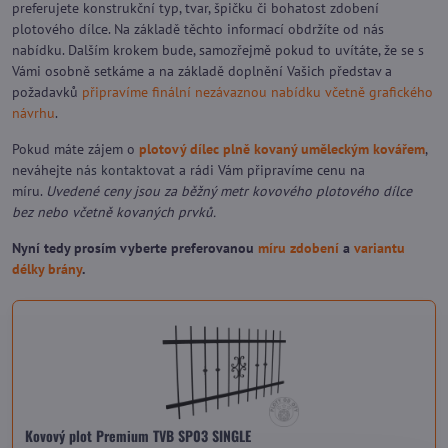
preferujete konstrukční typ, tvar, špičku či bohatost zdobení
plotového dílce. Na základě těchto informací obdržíte od nás
nabídku. Dalším krokem bude, samozřejmě pokud to uvítáte, že se s
Vámi osobně setkáme a na základě doplnění Vašich představ a
požadavků
připravíme finální nezávaznou nabídku včetně grafického
návrhu
.
Pokud máte zájem o
plotový dílec plně kovaný uměleckým kovářem
,
neváhejte
nás kontaktovat
a rádi Vám připravíme cenu na
míru.
Uvedené ceny jsou za běžný metr kovového plotového dílce
bez nebo včetně kovaných prvků.
Nyní tedy prosím vyberte preferovanou
míru zdobení
a
variantu
délky brány
.
Kovový plot Premium TVB SP03 SINGLE