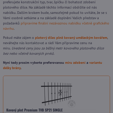
preferujete konstrukční typ, tvar, špičku či bohatost zdobení
plotového dílce. Na základě těchto informací obdržíte od nás
nabídku. Dalším krokem bude, samozřejmě pokud to uvítáte, že se s
Vámi osobně setkáme a na základě doplnění Vašich představ a
požadavků
připravíme finální nezávaznou nabídku včetně grafického
návrhu
.
Pokud máte zájem o
plotový dílec plně kovaný uměleckým kovářem
,
neváhejte
nás kontaktovat
a rádi Vám připravíme cenu na
míru.
Uvedené ceny jsou za běžný metr kovového plotového dílce
bez nebo včetně kovaných prvků.
Nyní tedy prosím vyberte preferovanou
míru zdobení
a
variantu
délky brány
.
Kovový plot Premium TVB SP21 SINGLE