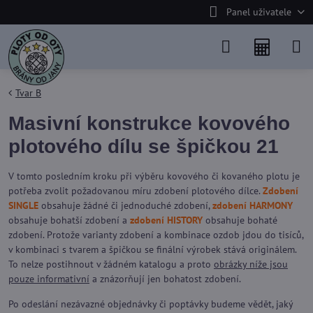
Panel uživatele
Tvar B
Masivní konstrukce kovového
plotového dílu se špičkou 21
V tomto posledním kroku při výběru kovového či kovaného plotu je
potřeba zvolit požadovanou míru zdobení plotového dílce.
Zdobení
SINGLE
obsahuje žádné či jednoduché zdobení,
zdobení HARMONY
obsahuje bohatší zdobení a
zdobení HISTORY
obsahuje bohaté
zdobení. Protože varianty zdobení a kombinace ozdob jdou do tisíců,
v kombinaci s tvarem a špičkou se finální výrobek stává originálem.
To nelze postihnout v žádném katalogu a proto
obrázky níže jsou
pouze informativní
a znázorňují jen bohatost zdobení.
Po odeslání nezávazné objednávky či poptávky budeme vědět, jaký