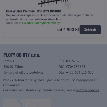
Kovový plot Premium TVB SP21 HISTORY
Nejpropracovanější konstrukce kovového plotu s bohatým zdobením
plotového dílu s možností dekorativních nýtů
Dostupnost:
Na dotaz (dle vytížení výroby)
od 4 900 Kč
Zobrazit
PLOTY OD OTY s.r.o.
Lom 64
IČO
: 04787625
390 02 Tábor
DIČ
: CZ04787625
E-mail: ota@plotyodoty.cz
Ota
: +420 603 115 020
Web PLOTYodOTY.cz využívá i pro Vaše dobro SSL zabezpečenou
komunikaci.
Pro zlepšování stránek využíváme cookies; více o
politice cookies
.