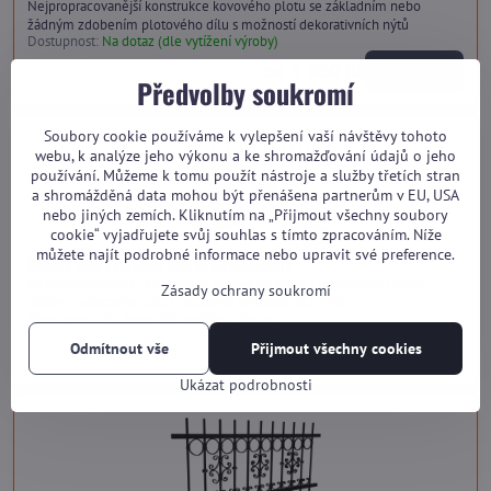
Nejpropracovanější konstrukce kovového plotu se základním nebo
žádným zdobením plotového dílu s možností dekorativních nýtů
Dostupnost:
Na dotaz (dle vytížení výroby)
od 3 680 Kč
Zobrazit
Předvolby soukromí
Soubory cookie používáme k vylepšení vaší návštěvy tohoto
webu, k analýze jeho výkonu a ke shromažďování údajů o jeho
používání. Můžeme k tomu použít nástroje a služby třetích stran
a shromážděná data mohou být přenášena partnerům v EU, USA
nebo jiných zemích. Kliknutím na „Přijmout všechny soubory
cookie“ vyjadřujete svůj souhlas s tímto zpracováním. Níže
můžete najít podrobné informace nebo upravit své preference.
Kovový plot Premium TVB SP21 HARMONY
Nejpropracovanější konstrukce kovového plotu s pokročilými prvky
Zásady ochrany soukromí
zdobení plotového dílu s možností dekorativních nýtů
Dostupnost:
Na dotaz (dle vytížení výroby)
od 4 040 Kč
Odmítnout vše
Přijmout všechny cookies
Zobrazit
Ukázat podrobnosti