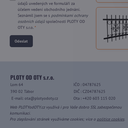
údajů uvedených ve formuláři za
účelem vedení obchodního jednání.
Seznámil jsem se s
podmínkami ochrany
osobních údajů
společnosti PLOTY OD
OTY s.r.o.
*
Odeslat
PLOTY OD OTY s.r.o.
Lom 64
IČO
: 04787625
390 02 Tábor
DIČ
: CZ04787625
E-mail: ota@plotyodoty.cz
Ota
: +420 603 115 020
Web PLOTYodOTY.cz využívá i pro Vaše dobro SSL zabezpečenou
komunikaci.
Pro zlepšování stránek využíváme cookies; více o
politice cookies
.