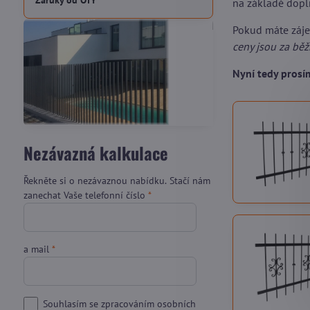
Záruky od OTY
na základě dopl
Pokud máte záj
ceny jsou za bě
Nyní tedy pros
Nezávazná kalkulace
Řekněte si o nezávaznou nabídku. Stačí nám
zanechat Vaše telefonní číslo
*
a mail
*
Souhlasím se zpracováním osobních