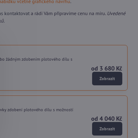
nabídku včetně grafického návrhu
.
ás kontaktovat
a rádi Vám připravíme cenu na míru.
Uvedené
ků.
ebo žádným zdobením plotového dílu s
od 3 680 Kč
Zobrazit
vky zdobení plotového dílu s možností
od 4 040 Kč
Zobrazit