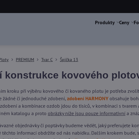
Produkty
Ceny
Fo
Ploty
PREMIUM
Tvar C
Špička 13
í konstrukce kovového plotov
ím kroku při výběru kovového či kovaného plotu je potřeba zvol
 žádné či jednoduché zdobení,
zdobení HARMONY
obsahuje boha
 zdobení a kombinace ozdob jdou do tisíců, v kombinaci s tvarem a
dném katalogu a proto
obrázky níže jsou pouze informativní
a znáz
vazné objednávky či poptávky budeme vědět, jaký preferujete kons
dě těchto informací obdržíte od nás nabídku. Dalším krokem bude,