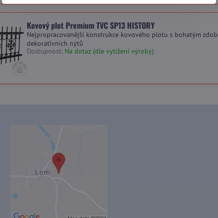
Kovový plot Premium TVC SP13 HISTORY
Nejpropracovanější konstrukce kovového plotu s bohatým zdob
dekorativních nýtů
Dostupnost:
Na dotaz (dle vytížení výroby)