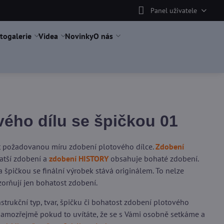
Panel uživatele
togalerie
Videa
Novinky
O nás
ého dílu se špičkou 01
it požadovanou míru zdobení plotového dílce.
Zdobení
tší zdobení a
zdobení HISTORY
obsahuje bohaté zdobení.
 špičkou se finální výrobek stává originálem. To nelze
orňují jen bohatost zdobení.
trukční typ, tvar, špičku či bohatost zdobení plotového
 samozřejmě pokud to uvítáte, že se s Vámi osobně setkáme a