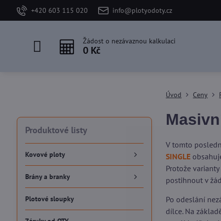
+420 603 115 020
info@plotyodoty.cz
Žádost o nezávaznou kalkulaci
0 Kč
Úvod
Ceny
Masivn
Produktové listy
V tomto posledn
Kovové ploty
SINGLE
obsahuje
Protože varianty
Brány a branky
postihnout v žá
Plotové sloupky
Po odeslání nezá
dílce. Na zákla