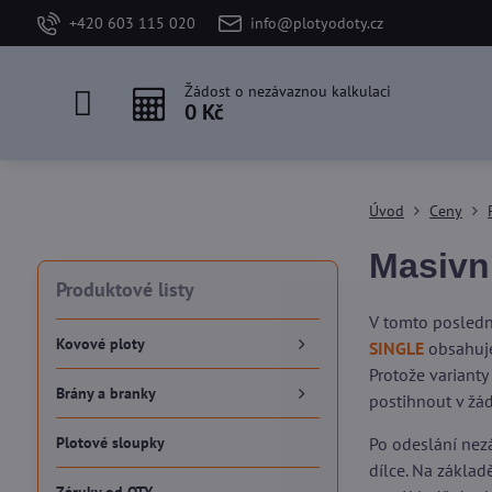
+420 603 115 020
info@plotyodoty.cz
Žádost o nezávaznou kalkulaci
0 Kč
Úvod
Ceny
Masivn
Produktové listy
V tomto posledn
Kovové ploty
SINGLE
obsahuje
Protože varianty
Brány a branky
postihnout v žá
Plotové sloupky
Po odeslání nezá
dílce. Na zákla