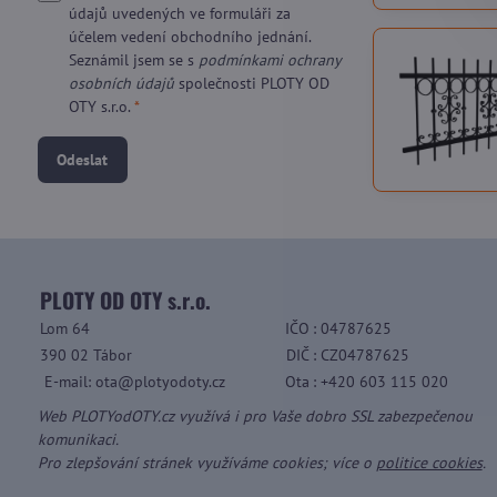
údajů uvedených ve formuláři za
účelem vedení obchodního jednání.
Seznámil jsem se s
podmínkami ochrany
osobních údajů
společnosti PLOTY OD
OTY s.r.o.
*
Odeslat
PLOTY OD OTY s.r.o.
Lom 64
IČO
: 04787625
390 02 Tábor
DIČ
: CZ04787625
E-mail: ota@plotyodoty.cz
Ota
: +420 603 115 020
Web PLOTYodOTY.cz využívá i pro Vaše dobro SSL zabezpečenou
komunikaci.
Pro zlepšování stránek využíváme cookies; více o
politice cookies
.