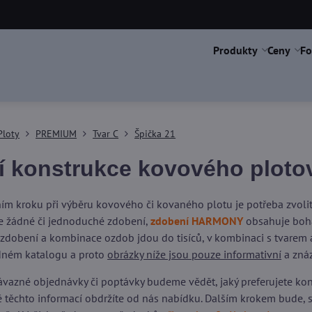
Produkty
Ceny
Fo
Ploty
PREMIUM
Tvar C
Špička 21
í konstrukce kovového plotov
ím kroku při výběru kovového či kovaného plotu je potřeba zvol
 žádné či jednoduché zdobení,
zdobení HARMONY
obsahuje boha
 zdobení a kombinace ozdob jdou do tisíců, v kombinaci s tvarem a
dném katalogu a proto
obrázky níže jsou pouze informativní
a znáz
vazné objednávky či poptávky budeme vědět, jaký preferujete kons
dě těchto informací obdržíte od nás nabídku. Dalším krokem bude,