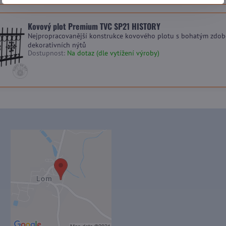
Kovový plot Premium TVC SP21 HISTORY
Nejpropracovanější konstrukce kovového plotu s bohatým zdob
dekorativních nýtů
Dostupnost:
Na dotaz (dle vytížení výroby)