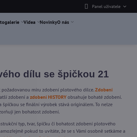
Panel uživatele
togalerie
Videa
Novinky
O nás
ého dílu se špičkou 21
it požadovanou míru zdobení plotového dílce.
Zdobení
tší zdobení a
zdobení HISTORY
obsahuje bohaté zdobení.
 špičkou se finální výrobek stává originálem. To nelze
orňují jen bohatost zdobení.
trukční typ, tvar, špičku či bohatost zdobení plotového
 samozřejmě pokud to uvítáte, že se s Vámi osobně setkáme a