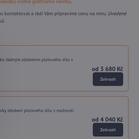
nabídku včetně grafického návrhu
.
ás kontaktovat
a rádi Vám připravíme cenu na míru.
Uvedené
ků.
ebo žádným zdobením plotového dílu s
od 3 680 Kč
Zobrazit
vky zdobení plotového dílu s možností
od 4 040 Kč
Zobrazit