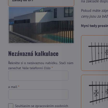
Záruky od OTY
na základě dopl
Pokud máte záj
ceny jsou za bě
Nyní tedy pros
Nezávazná kalkulace
Řekněte si o nezávaznou nabídku. Stačí nám
zanechat Vaše telefonní číslo
*
a mail
*
Souhlasím se zpracováním osobních