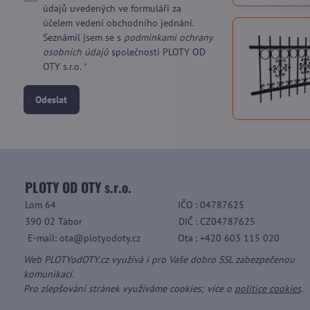
údajů uvedených ve formuláři za
účelem vedení obchodního jednání.
Seznámil jsem se s
podmínkami ochrany
osobních údajů
společnosti PLOTY OD
OTY s.r.o.
*
Odeslat
PLOTY OD OTY s.r.o.
Lom 64
IČO
: 04787625
390 02 Tábor
DIČ
: CZ04787625
E-mail: ota@plotyodoty.cz
Ota
: +420 603 115 020
Web PLOTYodOTY.cz využívá i pro Vaše dobro SSL zabezpečenou
komunikaci.
Pro zlepšování stránek využíváme cookies; více o
politice cookies
.