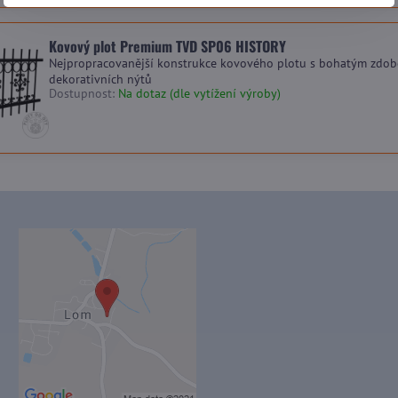
Kovový plot Premium TVD SP06 HISTORY
Nejpropracovanější konstrukce kovového plotu s bohatým zdob
dekorativních nýtů
Dostupnost:
Na dotaz (dle vytížení výroby)