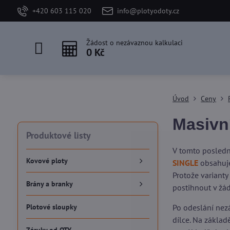
+420 603 115 020
info@plotyodoty.cz
Žádost o nezávaznou kalkulaci
0 Kč
Úvod
Ceny
Masivn
Produktové listy
V tomto posledn
Kovové ploty
SINGLE
obsahuje
Protože varianty
Brány a branky
postihnout v žá
Plotové sloupky
Po odeslání nezá
dílce. Na zákla