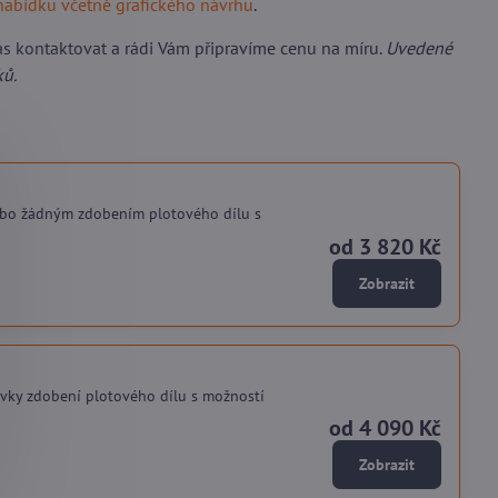
nabídku včetně grafického návrhu
.
ás kontaktovat
a rádi Vám připravíme cenu na míru.
Uvedené
ků.
ebo žádným zdobením plotového dílu s
od 3 820 Kč
Zobrazit
vky zdobení plotového dílu s možností
od 4 090 Kč
Zobrazit