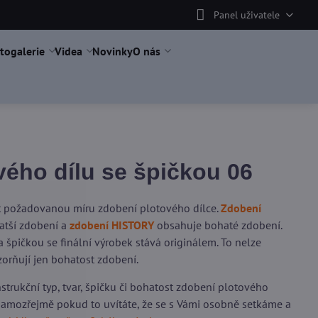
Panel uživatele
togalerie
Videa
Novinky
O nás
ého dílu se špičkou 06
it požadovanou míru zdobení plotového dílce.
Zdobení
tší zdobení a
zdobení HISTORY
obsahuje bohaté zdobení.
 špičkou se finální výrobek stává originálem. To nelze
orňují jen bohatost zdobení.
trukční typ, tvar, špičku či bohatost zdobení plotového
 samozřejmě pokud to uvítáte, že se s Vámi osobně setkáme a