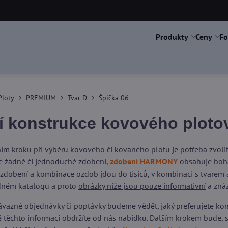
Produkty
Ceny
Fo
Ploty
PREMIUM
Tvar D
Špička 06
í konstrukce kovového plotov
ím kroku při výběru kovového či kovaného plotu je potřeba zvol
 žádné či jednoduché zdobení,
zdobení HARMONY
obsahuje boha
 zdobení a kombinace ozdob jdou do tisíců, v kombinaci s tvarem a
dném katalogu a proto
obrázky níže jsou pouze informativní
a znáz
vazné objednávky či poptávky budeme vědět, jaký preferujete kons
dě těchto informací obdržíte od nás nabídku. Dalším krokem bude,