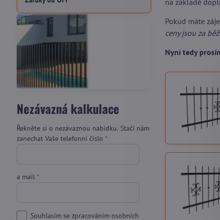
Záruky od OTY
na základě dopl
Pokud máte záj
ceny jsou za bě
Nyní tedy pros
Nezávazná kalkulace
Řekněte si o nezávaznou nabídku. Stačí nám
zanechat Vaše telefonní číslo
*
a mail
*
Souhlasím se zpracováním osobních