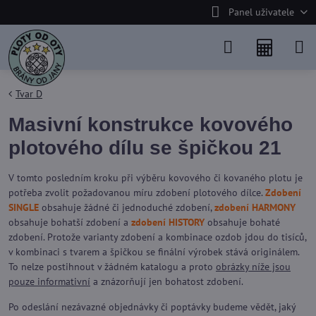
Panel uživatele
Tvar D
Masivní konstrukce kovového
plotového dílu se špičkou 21
V tomto posledním kroku při výběru kovového či kovaného plotu je
potřeba zvolit požadovanou míru zdobení plotového dílce.
Zdobení
SINGLE
obsahuje žádné či jednoduché zdobení,
zdobení HARMONY
obsahuje bohatší zdobení a
zdobení HISTORY
obsahuje bohaté
zdobení. Protože varianty zdobení a kombinace ozdob jdou do tisíců,
v kombinaci s tvarem a špičkou se finální výrobek stává originálem.
To nelze postihnout v žádném katalogu a proto
obrázky níže jsou
pouze informativní
a znázorňují jen bohatost zdobení.
Po odeslání nezávazné objednávky či poptávky budeme vědět, jaký