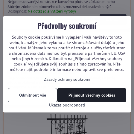
Nejpropracovanější konstrukce kovového plotu se základním nebo
žádným zdobením plotového dílu s možností dekorativních nýtů
Dostupnost:
Na dotaz (dle vytížení výroby)
od 3 820 Kč
Zobrazit
Předvolby soukromí
Soubory cookie používáme k vylepšení vaší návštěvy tohoto
webu, k analýze jeho výkonu a ke shromažďování údajů o jeho
používání. Můžeme k tomu použít nástroje a služby třetích stran
a shromážděná data mohou být přenášena partnerům v EU, USA
nebo jiných zemích. Kliknutím na „Přijmout všechny soubory
cookie“ vyjadřujete svůj souhlas s tímto zpracováním. Níže
můžete najít podrobné informace nebo upravit své preference.
Kovový plot Premium TVD SP21 HARMONY
Nejpropracovanější konstrukce kovového plotu s pokročilými prvky
Zásady ochrany soukromí
zdobení plotového dílu s možností dekorativních nýtů
Dostupnost:
Na dotaz (dle vytížení výroby)
od 4 090 Kč
Odmítnout vše
Přijmout všechny cookies
Zobrazit
Ukázat podrobnosti