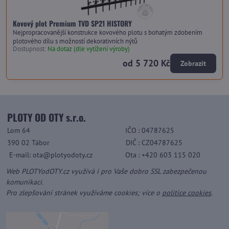
Kovový plot Premium TVD SP21 HISTORY
Nejpropracovanější konstrukce kovového plotu s bohatým zdobením
plotového dílu s možností dekorativních nýtů
Dostupnost:
Na dotaz (dle vytížení výroby)
od 5 720 Kč
Zobrazit
PLOTY OD OTY s.r.o.
Lom 64
IČO
: 04787625
390 02 Tábor
DIČ
: CZ04787625
E-mail: ota@plotyodoty.cz
Ota
: +420 603 115 020
Web PLOTYodOTY.cz využívá i pro Vaše dobro SSL zabezpečenou
komunikaci.
Pro zlepšování stránek využíváme cookies; více o
politice cookies
.