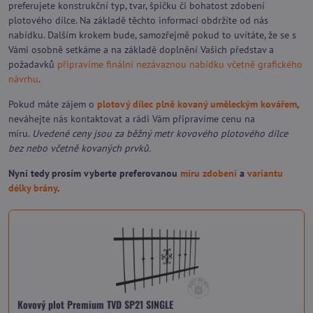
preferujete konstrukční typ, tvar, špičku či bohatost zdobení
plotového dílce. Na základě těchto informací obdržíte od nás
nabídku. Dalším krokem bude, samozřejmě pokud to uvítáte, že se s
Vámi osobně setkáme a na základě doplnění Vašich představ a
požadavků
připravíme finální nezávaznou nabídku včetně grafického
návrhu
.
Pokud máte zájem o
plotový dílec plně kovaný uměleckým kovářem
,
neváhejte
nás kontaktovat
a rádi Vám připravíme cenu na
míru.
Uvedené ceny jsou za běžný metr kovového plotového dílce
bez nebo včetně kovaných prvků.
Nyní tedy prosím vyberte preferovanou
míru zdobení
a
variantu
délky brány
.
Kovový plot Premium TVD SP21 SINGLE