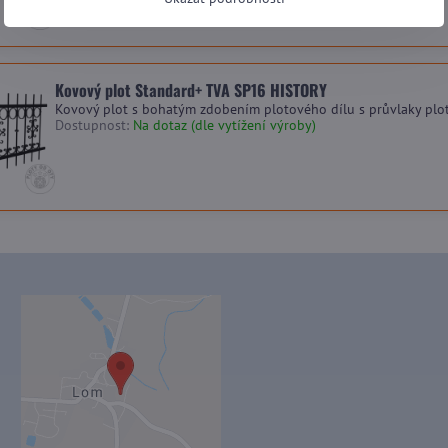
Kovový plot Standard+ TVA SP16 HISTORY
Kovový plot s bohatým zdobením plotového dílu s průvlaky plo
Dostupnost:
Na dotaz (dle vytížení výroby)