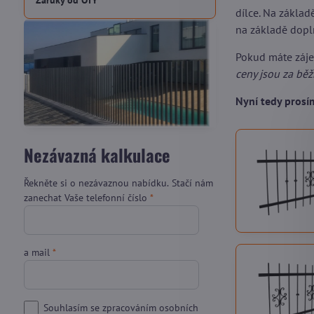
Záruky od OTY
dílce. Na zákla
na základě dopl
Pokud máte záj
ceny jsou za bě
Nyní tedy pros
Nezávazná kalkulace
Řekněte si o nezávaznou nabídku. Stačí nám
zanechat Vaše telefonní číslo
*
a mail
*
Souhlasím se zpracováním osobních