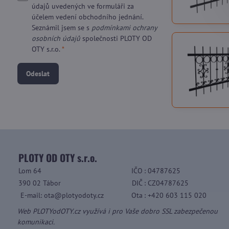
údajů uvedených ve formuláři za
účelem vedení obchodního jednání.
Seznámil jsem se s
podmínkami ochrany
osobních údajů
společnosti PLOTY OD
OTY s.r.o.
*
Odeslat
PLOTY OD OTY s.r.o.
Lom 64
IČO
: 04787625
390 02 Tábor
DIČ
: CZ04787625
E-mail: ota@plotyodoty.cz
Ota
: +420 603 115 020
Web PLOTYodOTY.cz využívá i pro Vaše dobro SSL zabezpečenou
komunikaci.