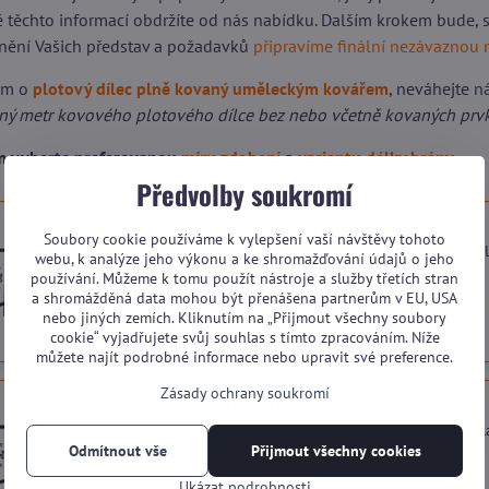
dě těchto informací obdržíte od nás nabídku. Dalším krokem bude,
nění Vašich představ a požadavků
připravíme finální nezávaznou 
em o
plotový dílec plně kovaný uměleckým kovářem
, neváhejte
n
žný metr kovového plotového dílce bez nebo včetně kovaných prv
ím vyberte preferovanou
míru zdobení
a
variantu délky brány
.
Předvolby soukromí
Kovový plot Standard+ TVA SP16 SINGLE
Soubory cookie používáme k vylepšení vaší návštěvy tohoto
Kovový plot se základním nebo žádným zdobením plotového díl
webu, k analýze jeho výkonu a ke shromažďování údajů o jeho
Dostupnost:
Na dotaz (dle vytížení výroby)
používání. Můžeme k tomu použít nástroje a služby třetích stran
a shromážděná data mohou být přenášena partnerům v EU, USA
nebo jiných zemích. Kliknutím na „Přijmout všechny soubory
cookie“ vyjadřujete svůj souhlas s tímto zpracováním. Níže
můžete najít podrobné informace nebo upravit své preference.
Zásady ochrany soukromí
Kovový plot Standard+ TVA SP16 HARMONY
Kovový plot s pokročilými prvky zdobení plotového dílu s prův
Dostupnost:
Na dotaz (dle vytížení výroby)
Odmítnout vše
Přijmout všechny cookies
Ukázat podrobnosti