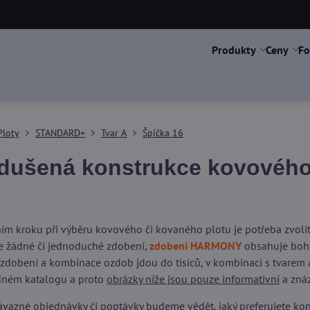
Produkty
Ceny
Fo
Ploty
STANDARD+
Tvar A
Špička 16
dušená konstrukce kovového 
ím kroku při výběru kovového či kovaného plotu je potřeba zvol
 žádné či jednoduché zdobení,
zdobení HARMONY
obsahuje boha
 zdobení a kombinace ozdob jdou do tisíců, v kombinaci s tvarem a
dném katalogu a proto
obrázky níže jsou pouze informativní
a znáz
vazné objednávky či poptávky budeme vědět, jaký preferujete kons