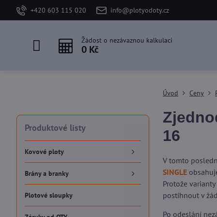
+420 603 115 020
info@plotyodoty.cz
Žádost o nezávaznou kalkulaci
0 Kč
Úvod
Ceny
Zjedno
Produktové listy
16
Kovové ploty
V tomto posledn
SINGLE
obsahuje
Brány a branky
Protože varianty
postihnout v žá
Plotové sloupky
Po odeslání nezá