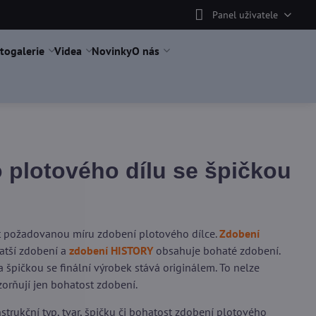
Panel uživatele
togalerie
Videa
Novinky
O nás
plotového dílu se špičkou
it požadovanou míru zdobení plotového dílce.
Zdobení
tší zdobení a
zdobení HISTORY
obsahuje bohaté zdobení.
 špičkou se finální výrobek stává originálem. To nelze
orňují jen bohatost zdobení.
trukční typ, tvar, špičku či bohatost zdobení plotového