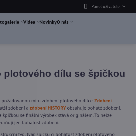
Panel uživatele
togalerie
Videa
Novinky
O nás
plotového dílu se špičkou
it požadovanou míru zdobení plotového dílce.
Zdobení
tší zdobení a
zdobení HISTORY
obsahuje bohaté zdobení.
 špičkou se finální výrobek stává originálem. To nelze
orňují jen bohatost zdobení.
trukční typ, tvar, špičku či bohatost zdobení plotového