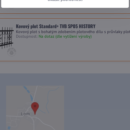
Kovový plot Standard+ TVB SP05 HISTORY
Kovový plot s bohatým zdobením plotového dílu s průvlaky plo
Dostupnost:
Na dotaz (dle vytížení výroby)