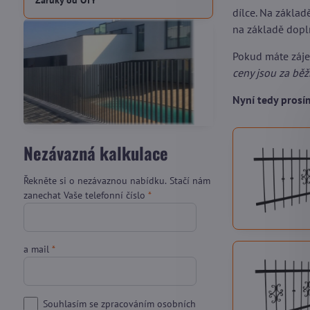
Záruky od OTY
dílce. Na zákla
na základě dopl
Pokud máte záj
ceny jsou za bě
Nyní tedy pros
Nezávazná kalkulace
Řekněte si o nezávaznou nabídku. Stačí nám
zanechat Vaše telefonní číslo
*
a mail
*
Souhlasím se zpracováním osobních