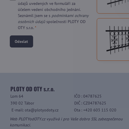
údajů uvedených ve formuláři za
účelem vedení obchodního jednání.
Seznámil jsem se s
podmínkami ochrany
osobních údajů
společnosti PLOTY OD
OTY s.r.o.
*
Odeslat
PLOTY OD OTY s.r.o.
Lom 64
IČO
: 04787625
390 02 Tábor
DIČ
: CZ04787625
E-mail: ota@plotyodoty.cz
Ota
: +420 603 115 020
Web PLOTYodOTY.cz využívá i pro Vaše dobro SSL zabezpečenou
komunikaci.