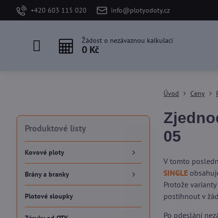
+420 603 115 020
info@plotyodoty.cz
Žádost o nezávaznou kalkulaci
0 Kč
Úvod
Ceny
Zjedno
Produktové listy
05
Kovové ploty
V tomto posledn
SINGLE
obsahuje
Brány a branky
Protože varianty
postihnout v žá
Plotové sloupky
Po odeslání nezá