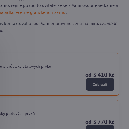
 samozřejmě pokud to uvítáte, že se s Vámi osobně setkáme a
nabídku včetně grafického návrhu
.
ás kontaktovat
a rádi Vám připravíme cenu na míru.
Uvedené
ků.
u s průvlaky plotových prvků
od 3 410 Kč
Zobrazit
laky plotových prvků
od 3 770 Kč