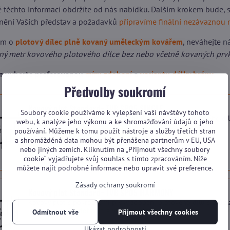
dě těchto informací obdržíte od nás nabídku. Dalším krokem bude,
nění Vašich představ a požadavků
připravíme finální nezávaznou 
em o
plotový dílec plně kovaný uměleckým kovářem
, neváhejte
n
žný metr kovového plotového dílce bez nebo včetně kovaných prv
ím vyberte preferovanou
míru zdobení
a
variantu délky brány
.
Předvolby soukromí
Kovový plot Standard+ TVB SP05 SINGLE
Soubory cookie používáme k vylepšení vaší návštěvy tohoto
Kovový plot se základním nebo žádným zdobením plotového díl
webu, k analýze jeho výkonu a ke shromažďování údajů o jeho
Dostupnost:
Na dotaz (dle vytížení výroby)
používání. Můžeme k tomu použít nástroje a služby třetích stran
a shromážděná data mohou být přenášena partnerům v EU, USA
nebo jiných zemích. Kliknutím na „Přijmout všechny soubory
cookie“ vyjadřujete svůj souhlas s tímto zpracováním. Níže
můžete najít podrobné informace nebo upravit své preference.
Zásady ochrany soukromí
Kovový plot Standard+ TVB SP05 HARMONY
Kovový plot s pokročilými prvky zdobení plotového dílu s prův
Dostupnost:
Na dotaz (dle vytížení výroby)
Odmítnout vše
Přijmout všechny cookies
Ukázat podrobnosti