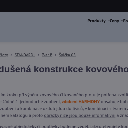
Produkty
Ceny
Fo
Ploty
STANDARD+
Tvar B
Špička 05
dušená konstrukce kovového 
ím kroku při výběru kovového či kovaného plotu je potřeba zvol
 žádné či jednoduché zdobení,
zdobení HARMONY
obsahuje boha
 zdobení a kombinace ozdob jdou do tisíců, v kombinaci s tvarem a
dném katalogu a proto
obrázky níže jsou pouze informativní
a znáz
vazné objednávky či poptávky budeme vědět, jaký preferujete kons