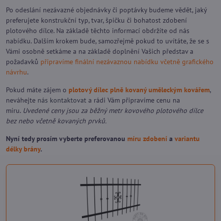
Po odeslání nezávazné objednávky či poptávky budeme vědět, jaký
preferujete konstrukční typ, tvar, špičku či bohatost zdobení
plotového dílce. Na základě těchto informací obdržíte od nás
nabídku. Dalším krokem bude, samozřejmě pokud to uvítáte, že se s
Vámi osobně setkáme a na základě doplnění Vašich představ a
požadavků
připravíme finální nezávaznou nabídku včetně grafického
návrhu
.
Pokud máte zájem o
plotový dílec plně kovaný uměleckým kovářem
,
neváhejte
nás kontaktovat
a rádi Vám připravíme cenu na
míru.
Uvedené ceny jsou za běžný metr kovového plotového dílce
bez nebo včetně kovaných prvků.
Nyní tedy prosím vyberte preferovanou
míru zdobení
a
variantu
délky brány
.