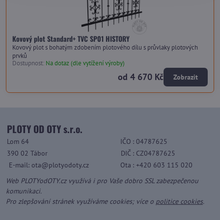
Kovový plot Standard+ TVC SP01 HISTORY
Kovový plot s bohatým zdobením plotového dílu s průvlaky plotových
prvků
Dostupnost:
Na dotaz (dle vytížení výroby)
od 4 670 Kč
Zobrazit
PLOTY OD OTY s.r.o.
Lom 64
IČO
: 04787625
390 02 Tábor
DIČ
: CZ04787625
E-mail: ota@plotyodoty.cz
Ota
: +420 603 115 020
Web PLOTYodOTY.cz využívá i pro Vaše dobro SSL zabezpečenou
komunikaci.
Pro zlepšování stránek využíváme cookies; více o
politice cookies
.