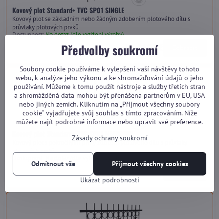
Kovový plot Standard+ TVC SP01 SINGLE
Kovový plot se základním nebo žádným zdobením plotového dílu s
průvlaky plotových prvků
Dostupnost:
Na dotaz (dle vytížení výroby)
Předvolby soukromí
od 3 410 Kč
Zobrazit
Soubory cookie používáme k vylepšení vaší návštěvy tohoto
webu, k analýze jeho výkonu a ke shromažďování údajů o jeho
používání. Můžeme k tomu použít nástroje a služby třetích stran
a shromážděná data mohou být přenášena partnerům v EU, USA
nebo jiných zemích. Kliknutím na „Přijmout všechny soubory
cookie“ vyjadřujete svůj souhlas s tímto zpracováním. Níže
můžete najít podrobné informace nebo upravit své preference.
Kovový plot Standard+ TVC SP01 HARMONY
Zásady ochrany soukromí
Kovový plot s pokročilými prvky zdobení plotového dílu s průvlaky
plotových prvků
Dostupnost:
Na dotaz (dle vytížení výroby)
Odmítnout vše
Přijmout všechny cookies
od 3 770 Kč
Zobrazit
Ukázat podrobnosti