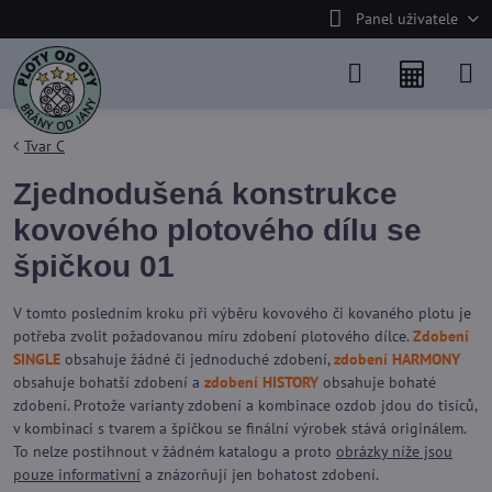
Panel uživatele
Tvar C
Zjednodušená konstrukce
kovového plotového dílu se
špičkou 01
V tomto posledním kroku při výběru kovového či kovaného plotu je
potřeba zvolit požadovanou míru zdobení plotového dílce.
Zdobení
SINGLE
obsahuje žádné či jednoduché zdobení,
zdobení HARMONY
obsahuje bohatší zdobení a
zdobení HISTORY
obsahuje bohaté
zdobení. Protože varianty zdobení a kombinace ozdob jdou do tisíců,
v kombinaci s tvarem a špičkou se finální výrobek stává originálem.
To nelze postihnout v žádném katalogu a proto
obrázky níže jsou
pouze informativní
a znázorňují jen bohatost zdobení.