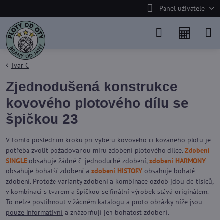
Panel uživatele
Tvar C
Zjednodušená konstrukce
kovového plotového dílu se
špičkou 23
V tomto posledním kroku při výběru kovového či kovaného plotu je
potřeba zvolit požadovanou míru zdobení plotového dílce.
Zdobení
SINGLE
obsahuje žádné či jednoduché zdobení,
zdobení HARMONY
obsahuje bohatší zdobení a
zdobení HISTORY
obsahuje bohaté
zdobení. Protože varianty zdobení a kombinace ozdob jdou do tisíců,
v kombinaci s tvarem a špičkou se finální výrobek stává originálem.
To nelze postihnout v žádném katalogu a proto
obrázky níže jsou
pouze informativní
a znázorňují jen bohatost zdobení.