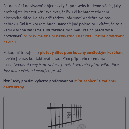
Po odeslání nezávazné objednávky či poptávky budeme vědět, jaký
preferujete konstrukční typ, tvar, špičku či bohatost zdobení
plotového dílce. Na základě těchto informací obdržíte od nás
nabídku. Dalším krokem bude, samozřejmě pokud to uvítáte, že se s
Vámi osobně setkáme a na základě doplnění Vašich představ a
požadavků
připravíme finální nezávaznou nabídku včetně grafického
návrhu
.
Pokud máte zájem o
plotový dílec plně kovaný uměleckým kovářem
,
neváhejte
nás kontaktovat
a rádi Vám připravíme cenu na
míru.
Uvedené ceny jsou za běžný metr kovového plotového dílce
bez nebo včetně kovaných prvků.
Nyní tedy prosím vyberte preferovanou
míru zdobení
a
variantu
délky brány
.