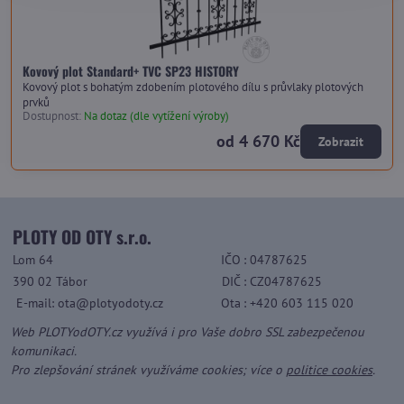
Kovový plot Standard+ TVC SP23 HISTORY
Kovový plot s bohatým zdobením plotového dílu s průvlaky plotových
prvků
Dostupnost:
Na dotaz (dle vytížení výroby)
od 4 670 Kč
Zobrazit
PLOTY OD OTY s.r.o.
Lom 64
IČO
: 04787625
390 02 Tábor
DIČ
: CZ04787625
E-mail: ota@plotyodoty.cz
Ota
: +420 603 115 020
Web PLOTYodOTY.cz využívá i pro Vaše dobro SSL zabezpečenou
komunikaci.
Pro zlepšování stránek využíváme cookies; více o
politice cookies
.