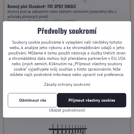
Kovový plot Standard+ TVE SP02 SINGLE
Kovový plot se základním nebo žádným zdobením plotového dílu s
průvlaky plotových prvků
Dostupnost:
Na dotaz (dle vytížení výroby)
Předvolby soukromí
od 3 420 Kč
Zobrazit
Soubory cookie používáme k vylepšení vaší návštěvy tohoto
webu, k analýze jeho výkonu a ke shromažďování údajů o jeho
používání. Můžeme k tomu použít nástroje a služby třetích stran
a shromážděná data mohou být přenášena partnerům v EU, USA
nebo jiných zemích. Kliknutím na „Přijmout všechny soubory
cookie“ vyjadřujete svůj souhlas s tímto zpracováním. Níže
můžete najít podrobné informace nebo upravit své preference.
Kovový plot Standard+ TVE SP02 HARMONY
Zásady ochrany soukromí
Kovový plot s pokročilými prvky zdobení plotového dílu s průvlaky
plotových prvků
Dostupnost:
Na dotaz (dle vytížení výroby)
Odmítnout vše
Přijmout všechny cookies
od 3 880 Kč
Zobrazit
Ukázat podrobnosti