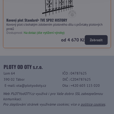
Kovový plot Standard+ TVE SP02 HISTORY
Kovový plot s bohatým zdobením plotového dílu s průvlaky plotových
prvků
Dostupnost:
Na dotaz (dle vytížení výroby)
od 4 670 Kč
Zobrazit
PLOTY OD OTY s.r.o.
Lom 64
IČO
: 04787625
390 02 Tábor
DIČ
: CZ04787625
E-mail: ota@plotyodoty.cz
Ota
: +420 603 115 020
Web PLOTYodOTY.cz využívá i pro Vaše dobro SSL zabezpečenou
komunikaci.
Pro zlepšování stránek využíváme cookies; více o
politice cookies
.