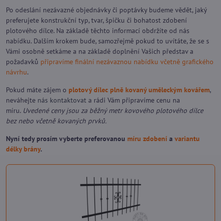
Po odeslání nezávazné objednávky či poptávky budeme vědět, jaký
preferujete konstrukční typ, tvar, špičku či bohatost zdobení
plotového dílce. Na základě těchto informací obdržíte od nás
nabídku. Dalším krokem bude, samozřejmě pokud to uvítáte, že se s
Vámi osobně setkáme a na základě doplnění Vašich představ a
požadavků
připravíme finální nezávaznou nabídku včetně grafického
návrhu
.
Pokud máte zájem o
plotový dílec plně kovaný uměleckým kovářem
,
neváhejte
nás kontaktovat
a rádi Vám připravíme cenu na
míru.
Uvedené ceny jsou za běžný metr kovového plotového dílce
bez nebo včetně kovaných prvků.
Nyní tedy prosím vyberte preferovanou
míru zdobení
a
variantu
délky brány
.