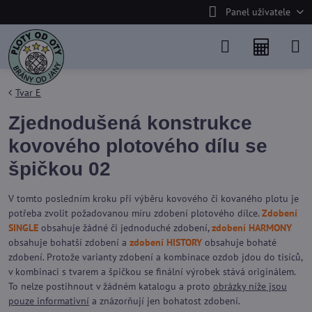
Panel uživatele
Tvar E
Zjednodušená konstrukce
kovového plotového dílu se
špičkou 02
V tomto posledním kroku při výběru kovového či kovaného plotu je
potřeba zvolit požadovanou míru zdobení plotového dílce.
Zdobení
SINGLE
obsahuje žádné či jednoduché zdobení,
zdobení HARMONY
obsahuje bohatší zdobení a
zdobení HISTORY
obsahuje bohaté
zdobení. Protože varianty zdobení a kombinace ozdob jdou do tisíců,
v kombinaci s tvarem a špičkou se finální výrobek stává originálem.
To nelze postihnout v žádném katalogu a proto
obrázky níže jsou
pouze informativní
a znázorňují jen bohatost zdobení.