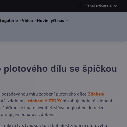
Panel uživatele
togalerie
Videa
Novinky
O nás
plotového dílu se špičkou
it požadovanou míru zdobení plotového dílce.
Zdobení
tší zdobení a
zdobení HISTORY
obsahuje bohaté zdobení.
 špičkou se finální výrobek stává originálem. To nelze
orňují jen bohatost zdobení.
trukční typ, tvar, špičku či bohatost zdobení plotového