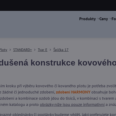
Produkty
Ceny
Fo
Ploty
STANDARD+
Tvar E
Špička 17
dušená konstrukce kovového 
ím kroku při výběru kovového či kovaného plotu je potřeba zvol
 žádné či jednoduché zdobení,
zdobení HARMONY
obsahuje boha
 zdobení a kombinace ozdob jdou do tisíců, v kombinaci s tvarem a
dném katalogu a proto
obrázky níže jsou pouze informativní
a znáz
vazné objednávky či poptávky budeme vědět, jaký preferujete kons