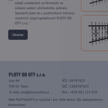
údajů uvedených ve formuláři za
účelem vedení obchodního jednání.
Seznámil jsem se s
podmínkami ochrany
osobních údajů
společnosti PLOTY OD
OTY s.r.o.
*
Odeslat
PLOTY OD OTY s.r.o.
Lom 64
IČO
: 04787625
390 02 Tábor
DIČ
: CZ04787625
E-mail: ota@plotyodoty.cz
Ota
: +420 603 115 020
Web PLOTYodOTY.cz využívá i pro Vaše dobro SSL zabezpečenou
komunikaci.