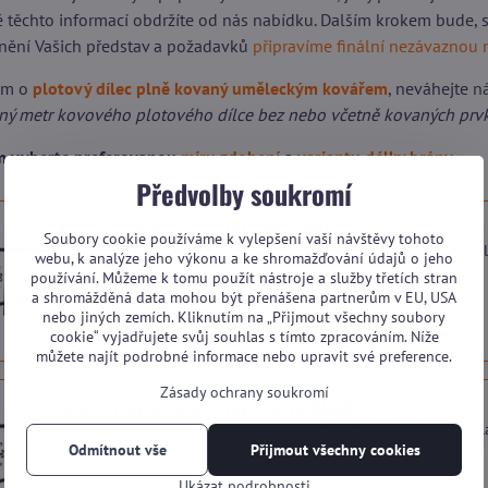
dě těchto informací obdržíte od nás nabídku. Dalším krokem bude,
nění Vašich představ a požadavků
připravíme finální nezávaznou 
em o
plotový dílec plně kovaný uměleckým kovářem
, neváhejte
n
žný metr kovového plotového dílce bez nebo včetně kovaných prv
ím vyberte preferovanou
míru zdobení
a
variantu délky brány
.
Předvolby soukromí
Kovový plot Standard+ TVE SP17 SINGLE
Soubory cookie používáme k vylepšení vaší návštěvy tohoto
Kovový plot se základním nebo žádným zdobením plotového díl
webu, k analýze jeho výkonu a ke shromažďování údajů o jeho
Dostupnost:
Na dotaz (dle vytížení výroby)
používání. Můžeme k tomu použít nástroje a služby třetích stran
a shromážděná data mohou být přenášena partnerům v EU, USA
nebo jiných zemích. Kliknutím na „Přijmout všechny soubory
cookie“ vyjadřujete svůj souhlas s tímto zpracováním. Níže
můžete najít podrobné informace nebo upravit své preference.
Zásady ochrany soukromí
Kovový plot Standard+ TVE SP17 HARMONY
Kovový plot s pokročilými prvky zdobení plotového dílu s prův
Dostupnost:
Na dotaz (dle vytížení výroby)
Odmítnout vše
Přijmout všechny cookies
Ukázat podrobnosti