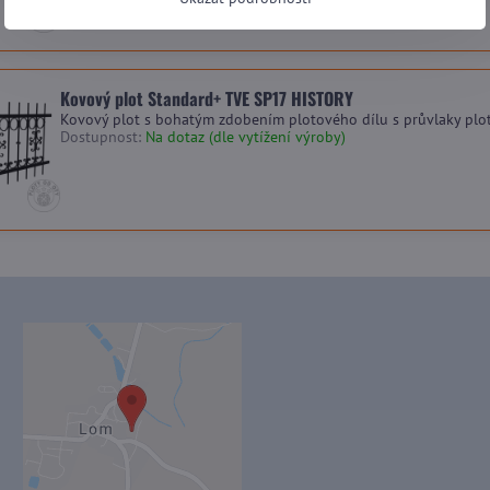
Kovový plot Standard+ TVE SP17 HISTORY
Kovový plot s bohatým zdobením plotového dílu s průvlaky plo
Dostupnost:
Na dotaz (dle vytížení výroby)