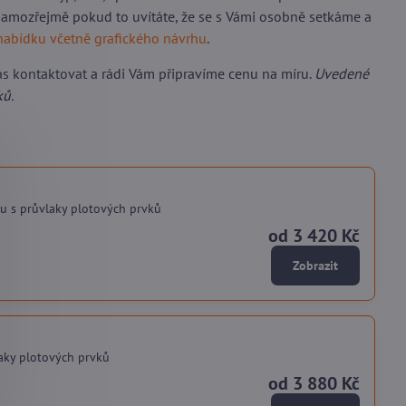
 samozřejmě pokud to uvítáte, že se s Vámi osobně setkáme a
nabídku včetně grafického návrhu
.
ás kontaktovat
a rádi Vám připravíme cenu na míru.
Uvedené
ků.
u s průvlaky plotových prvků
od 3 420 Kč
Zobrazit
laky plotových prvků
od 3 880 Kč