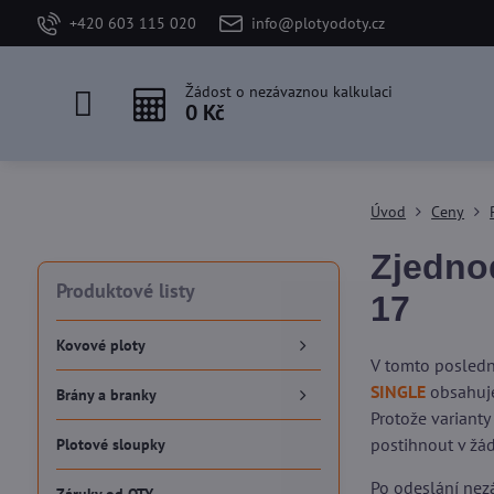
+420 603 115 020
info@plotyodoty.cz
Žádost o nezávaznou kalkulaci
0 Kč
Úvod
Ceny
Zjedno
Produktové listy
17
Kovové ploty
V tomto posledn
SINGLE
obsahuje
Brány a branky
Protože varianty
postihnout v žá
Plotové sloupky
Po odeslání nezá