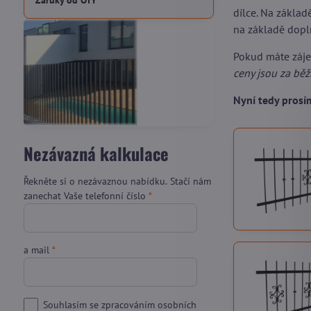
Záruky od OTY
dílce. Na zákla
na základě dopl
Pokud máte záj
ceny jsou za bě
Nyní tedy pros
Nezávazná kalkulace
Řekněte si o nezávaznou nabídku. Stačí nám
zanechat Vaše telefonní číslo
*
a mail
*
Souhlasím se zpracováním osobních