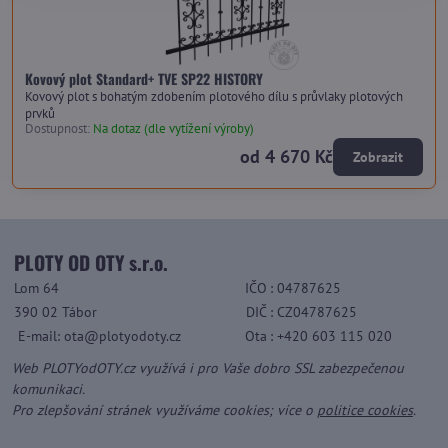
Kovový plot Standard+ TVE SP22 HISTORY
Kovový plot s bohatým zdobením plotového dílu s průvlaky plotových
prvků
Dostupnost:
Na dotaz (dle vytížení výroby)
od 4 670 Kč
Zobrazit
PLOTY OD OTY s.r.o.
Lom 64
IČO
: 04787625
390 02 Tábor
DIČ
: CZ04787625
E-mail: ota@plotyodoty.cz
Ota
: +420 603 115 020
Web PLOTYodOTY.cz využívá i pro Vaše dobro SSL zabezpečenou
komunikaci.
Pro zlepšování stránek využíváme cookies; více o
politice cookies
.