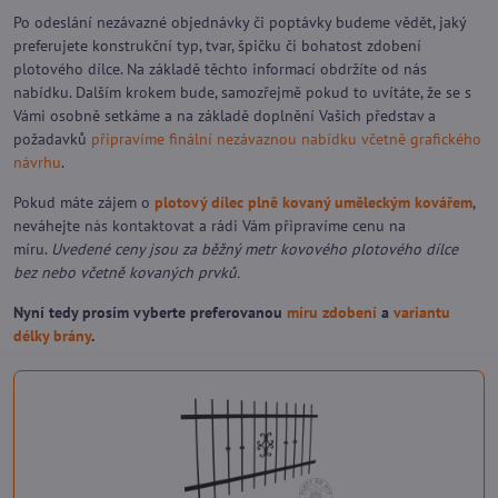
Po odeslání nezávazné objednávky či poptávky budeme vědět, jaký
preferujete konstrukční typ, tvar, špičku či bohatost zdobení
plotového dílce. Na základě těchto informací obdržíte od nás
nabídku. Dalším krokem bude, samozřejmě pokud to uvítáte, že se s
Vámi osobně setkáme a na základě doplnění Vašich představ a
požadavků
připravíme finální nezávaznou nabídku včetně grafického
návrhu
.
Pokud máte zájem o
plotový dílec plně kovaný uměleckým kovářem
,
neváhejte
nás kontaktovat
a rádi Vám připravíme cenu na
míru.
Uvedené ceny jsou za běžný metr kovového plotového dílce
bez nebo včetně kovaných prvků.
Nyní tedy prosím vyberte preferovanou
míru zdobení
a
variantu
délky brány
.