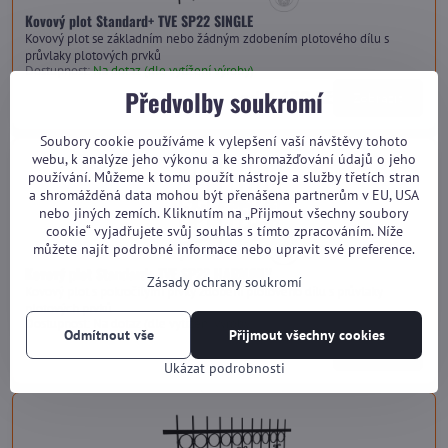
Kovový plot Standard+ TVE SP22 SINGLE
Kovový plot se základním nebo žádným zdobením plotového dílu s
průvlaky plotových prvků
Dostupnost:
Na dotaz (dle vytížení výroby)
Předvolby soukromí
od 3 420 Kč
Zobrazit
Soubory cookie používáme k vylepšení vaší návštěvy tohoto
webu, k analýze jeho výkonu a ke shromažďování údajů o jeho
používání. Můžeme k tomu použít nástroje a služby třetích stran
a shromážděná data mohou být přenášena partnerům v EU, USA
nebo jiných zemích. Kliknutím na „Přijmout všechny soubory
cookie“ vyjadřujete svůj souhlas s tímto zpracováním. Níže
můžete najít podrobné informace nebo upravit své preference.
Kovový plot Standard+ TVE SP22 HARMONY
Zásady ochrany soukromí
Kovový plot s pokročilými prvky zdobení plotového dílu s průvlaky
plotových prvků
Dostupnost:
Na dotaz (dle vytížení výroby)
Odmítnout vše
Přijmout všechny cookies
od 3 880 Kč
Zobrazit
Ukázat podrobnosti