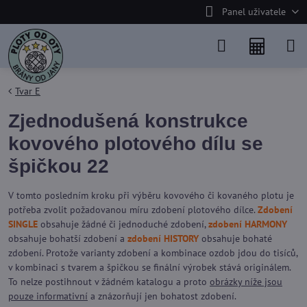
Panel uživatele
Tvar E
Zjednodušená konstrukce
kovového plotového dílu se
špičkou 22
V tomto posledním kroku při výběru kovového či kovaného plotu je
potřeba zvolit požadovanou míru zdobení plotového dílce.
Zdobení
SINGLE
obsahuje žádné či jednoduché zdobení,
zdobení HARMONY
obsahuje bohatší zdobení a
zdobení HISTORY
obsahuje bohaté
zdobení. Protože varianty zdobení a kombinace ozdob jdou do tisíců,
v kombinaci s tvarem a špičkou se finální výrobek stává originálem.
To nelze postihnout v žádném katalogu a proto
obrázky níže jsou
pouze informativní
a znázorňují jen bohatost zdobení.