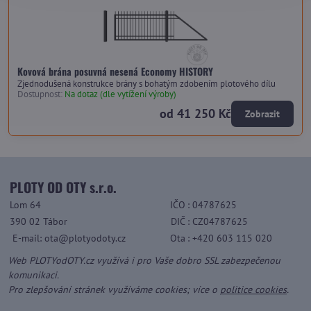
Kovová brána posuvná nesená Economy HISTORY
Zjednodušená konstrukce brány s bohatým zdobením plotového dílu
Dostupnost:
Na dotaz (dle vytížení výroby)
od 41 250 Kč
Zobrazit
PLOTY OD OTY s.r.o.
Lom 64
IČO
: 04787625
390 02 Tábor
DIČ
: CZ04787625
E-mail: ota@plotyodoty.cz
Ota
: +420 603 115 020
Web PLOTYodOTY.cz využívá i pro Vaše dobro SSL zabezpečenou
komunikaci.
Pro zlepšování stránek využíváme cookies; více o
politice cookies
.