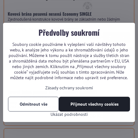
Kovová brána posuvná nesená Economy SINGLE
Zjednodušená konstrukce kovové brány se základním nebo žádným
zdobením
Dostupnost:
Na dotaz (dle vytížení výroby)
Předvolby soukromí
od 32 630 Kč
Zobrazit
Soubory cookie používáme k vylepšení vaší návštěvy tohoto
webu, k analýze jeho výkonu a ke shromažďování údajů o jeho
používání. Můžeme k tomu použít nástroje a služby třetích stran
a shromážděná data mohou být přenášena partnerům v EU, USA
nebo jiných zemích. Kliknutím na „Přijmout všechny soubory
cookie“ vyjadřujete svůj souhlas s tímto zpracováním. Níže
můžete najít podrobné informace nebo upravit své preference.
Zásady ochrany soukromí
Kovová brána posuvná nesená Economy HARMONY
Zjednodušená konstrukce kovové brány s pokročilými prvky zdobení celé
brány
Odmítnout vše
Přijmout všechny cookies
Dostupnost:
Na dotaz (dle vytížení výroby)
Ukázat podrobnosti
od 36 320 Kč
Zobrazit