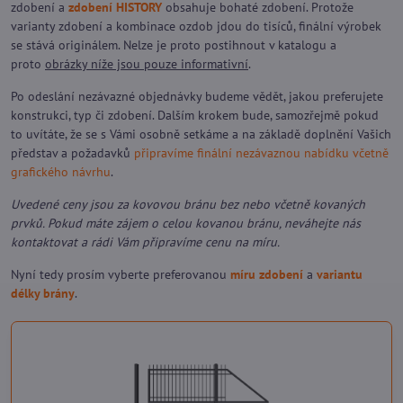
zdobení a
zdobení HISTORY
obsahuje bohaté zdobení. Protože
varianty zdobení a kombinace ozdob jdou do tisíců, finální výrobek
se stává originálem. Nelze je proto postihnout v katalogu a
proto
obrázky níže jsou pouze informativní
.
Po odeslání nezávazné objednávky budeme vědět, jakou preferujete
konstrukci, typ či zdobení. Dalším krokem bude, samozřejmě pokud
to uvítáte, že se s Vámi osobně setkáme a na základě doplnění Vašich
představ a požadavků
připravíme finální nezávaznou nabídku včetně
grafického návrhu
.
Uvedené ceny jsou za kovovou bránu bez nebo včetně kovaných
prvků. Pokud máte zájem o celou kovanou bránu, neváhejte nás
kontaktovat a rádi Vám připravíme cenu na míru.
Nyní tedy prosím vyberte preferovanou
míru zdobení
a
variantu
délky brány
.