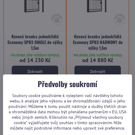
Kovová branka jednokřídlá
Kovová branka jednokřídlá
Economy SP03 SINGLE do výšky
Economy SP03 HARMONY do
1,5m
výšky 1,5m
Na dotaz (dle vytížení výroby)
Na dotaz (dle vytížení výroby)
od 14 230 Kč
od 14 880 Kč
Zobrazit
Zobrazit
Předvolby soukromí
Soubory cookie používáme k vylepšení vaší návštěvy tohoto
webu, k analýze jeho výkonu a ke shromažďování údajů o jeho
používání. Můžeme k tomu použít nástroje a služby třetích stran
a shromážděná data mohou být přenášena partnerům v EU, USA
nebo jiných zemích. Kliknutím na „Přijmout všechny soubory
cookie“ vyjadřujete svůj souhlas s tímto zpracováním. Níže
můžete najít podrobné informace nebo upravit své preference.