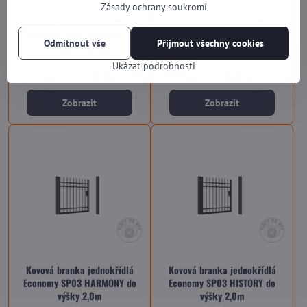
Zásady ochrany soukromí
Kovová branka jednokřídlá
Kovová branka jednokřídlá
Economy SP03 HISTORY do
Economy SP03 SINGLE do výšky
Odmítnout vše
Přijmout všechny cookies
výšky 1,5m
2,0m
Na dotaz (dle vytížení výroby)
Na dotaz (dle vytížení výroby)
Ukázat podrobnosti
od 15 720 Kč
od 17 080 Kč
Zobrazit
Zobrazit
Kovová branka jednokřídlá
Kovová branka jednokřídlá
Economy SP03 HARMONY do
Economy SP03 HISTORY do
výšky 2,0m
výšky 2,0m