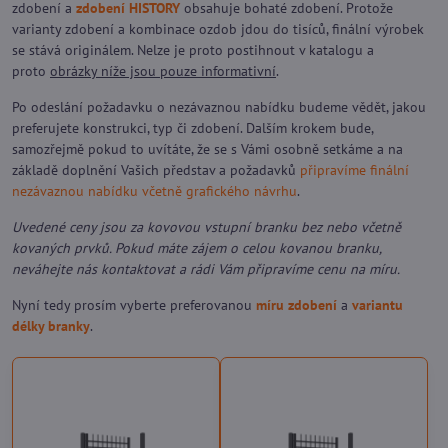
zdobení a
zdobení HISTORY
obsahuje bohaté zdobení. Protože
varianty zdobení a kombinace ozdob jdou do tisíců, finální výrobek
se stává originálem. Nelze je proto postihnout v katalogu a
proto
obrázky níže jsou pouze informativní
.
Po odeslání požadavku o nezávaznou nabídku budeme vědět, jakou
preferujete konstrukci, typ či zdobení. Dalším krokem bude,
samozřejmě pokud to uvítáte, že se s Vámi osobně setkáme a na
základě doplnění Vašich představ a požadavků
připravíme finální
nezávaznou nabídku včetně grafického návrhu
.
Uvedené ceny jsou za kovovou vstupní branku bez nebo včetně
kovaných prvků. Pokud máte zájem o celou kovanou branku,
neváhejte nás kontaktovat a rádi Vám připravíme cenu na míru.
Nyní tedy prosím vyberte preferovanou
míru zdobení
a
variantu
délky branky
.