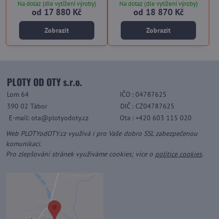
Na dotaz (dle vytížení výroby)
Na dotaz (dle vytížení výroby)
od 17 880 Kč
od 18 870 Kč
Zobrazit
Zobrazit
PLOTY OD OTY s.r.o.
Lom 64
IČO
: 04787625
390 02 Tábor
DIČ
: CZ04787625
E-mail: ota@plotyodoty.cz
Ota
: +420 603 115 020
Web PLOTYodOTY.cz využívá i pro Vaše dobro SSL zabezpečenou
komunikaci.
Pro zlepšování stránek využíváme cookies; více o
politice cookies
.