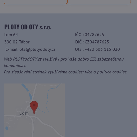
PLOTY OD OTY s.r.o.
Lom 64
IČO
: 04787625
390 02 Tábor
DIČ
: CZ04787625
E-mail: ota@plotyodoty.cz
Ota
: +420 603 115 020
Web PLOTYodOTY.cz využívá i pro Vaše dobro SSL zabezpečenou
komunikaci.
Pro zlepšování stránek využíváme cookies; více o
politice cookies
.