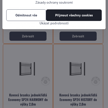
Zásady ochrany soukromí
Kovová branka jednokřídlá
Kovová branka jednokřídlá
Economy SP24 HISTORY do
Economy SP24 SINGLE do výšky
Odmítnout vše
Přijmout všechny cookies
výšky 1,5m
2,0m
Na dotaz (dle vytížení výroby)
Na dotaz (dle vytížení výroby)
Ukázat podrobnosti
od 15 720 Kč
od 17 080 Kč
Zobrazit
Zobrazit
Kovová branka jednokřídlá
Kovová branka jednokřídlá
Economy SP24 HARMONY do
Economy SP24 HISTORY do
výšky 2,0m
výšky 2,0m