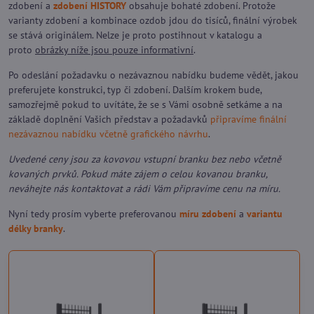
zdobení a
zdobení HISTORY
obsahuje bohaté zdobení. Protože
varianty zdobení a kombinace ozdob jdou do tisíců, finální výrobek
se stává originálem. Nelze je proto postihnout v katalogu a
proto
obrázky níže jsou pouze informativní
.
Po odeslání požadavku o nezávaznou nabídku budeme vědět, jakou
preferujete konstrukci, typ či zdobení. Dalším krokem bude,
samozřejmě pokud to uvítáte, že se s Vámi osobně setkáme a na
základě doplnění Vašich představ a požadavků
připravíme finální
nezávaznou nabídku včetně grafického návrhu
.
Uvedené ceny jsou za kovovou vstupní branku bez nebo včetně
kovaných prvků. Pokud máte zájem o celou kovanou branku,
neváhejte nás kontaktovat a rádi Vám připravíme cenu na míru.
Nyní tedy prosím vyberte preferovanou
míru zdobení
a
variantu
délky branky
.