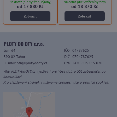
Na dotaz (dle vytížení výroby)
Na dotaz (dle vytížení výroby)
od 17 880 Kč
od 18 870 Kč
Zobrazit
Zobrazit
PLOTY OD OTY s.r.o.
Lom 64
IČO
: 04787625
390 02 Tábor
DIČ
: CZ04787625
E-mail: ota@plotyodoty.cz
Ota
: +420 603 115 020
Web PLOTYodOTY.cz využívá i pro Vaše dobro SSL zabezpečenou
komunikaci.
Pro zlepšování stránek využíváme cookies; více o
politice cookies
.