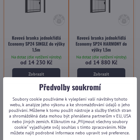
Kovová branka jednokřídlá
Kovová branka jednokřídlá
Economy SP24 SINGLE do výšky
Economy SP24 HARMONY do
1,5m
výšky 1,5m
Na dotaz (dle vytížení výroby)
Na dotaz (dle vytížení výroby)
od 14 230 Kč
od 14 880 Kč
Zobrazit
Zobrazit
Předvolby soukromí
Soubory cookie používáme k vylepšení vaší návštěvy tohoto
webu, k analýze jeho výkonu a ke shromažďování údajů o jeho
používání. Můžeme k tomu použít nástroje a služby třetích stran
a shromážděná data mohou být přenášena partnerům v EU, USA
nebo jiných zemích. Kliknutím na „Přijmout všechny soubory
cookie“ vyjadřujete svůj souhlas s tímto zpracováním. Níže
můžete najít podrobné informace nebo upravit své preference.