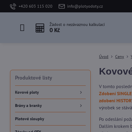
+420 603 115 020
info@plotyodoty.cz
Žádost o nezávaznou kalkulaci
0 Kč
Úvod
Ceny
Kovové
Produktové listy
V tomto posledn
Kovové ploty
Zdobení SINGLE
zdobení HISTOR
Brány a branky
výrobek se stává
Plotové sloupky
Po odeslání pož
Dalším krokem b