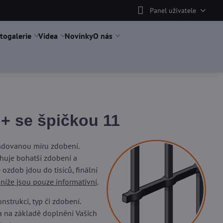
Panel uživatele
togalerie
Videa
Novinky
O nás
+ se špičkou 11
žadovanou míru zdobení.
uje bohatší zdobení a
ozdob jdou do tisíců, finální
 níže jsou pouze informativní
.
trukci, typ či zdobení.
a na základě doplnění Vašich