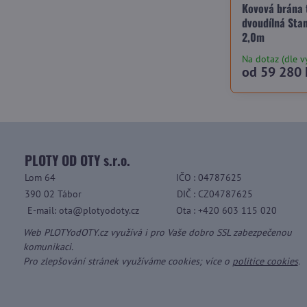
Kovová brána 
dvoudílná Sta
2,0m
Na dotaz (dle v
od 59 280 
PLOTY OD OTY s.r.o.
Lom 64
IČO
: 04787625
390 02 Tábor
DIČ
: CZ04787625
E-mail: ota@plotyodoty.cz
Ota
: +420 603 115 020
Web PLOTYodOTY.cz využívá i pro Vaše dobro SSL zabezpečenou
komunikaci.
Pro zlepšování stránek využíváme cookies; více o
politice cookies
.