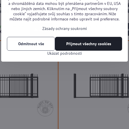
a shromážděná data mohou být přenášena partnerům v EU, USA
teleskopická vedená
Kovová brána teleskopická veden
nebo jiných zemích. Kliknutím na „Přijmout všechny soubory
ndard+ SP11 SINGLE do výšky
dvoudílná Standard+ SP11 HARMON
cookie“ vyjadřujete svůj souhlas s tímto zpracováním. Níže
výšky 1,5m
můžete najít podrobné informace nebo upravit své preference.
ytížení výroby)
Na dotaz (dle vytížení výroby)
Zásady ochrany soukromí
Zobrazit
Zo
Kč
od 63 090 Kč
Odmítnout vše
Přijmout všechny cookies
Ukázat podrobnosti