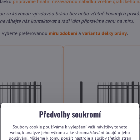
adavků
připravíme finální nezávaznou nabídku včetně grafického 
ou za kovovou vjezdovou bránu bez nebo včetně kovaných prvků.
neváhejte nás kontaktovat a rádi Vám připravíme cenu na míru.
m vyberte preferovanou
míru zdobení
a
variantu délky brány
.
Předvolby soukromí
Soubory cookie používáme k vylepšení vaší návštěvy tohoto
webu, k analýze jeho výkonu a ke shromažďování údajů o jeho
používání. Můžeme k tomu použít nástroje a služby třetích stran