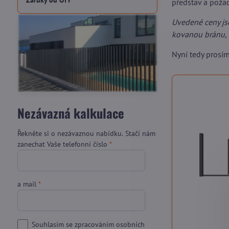
Záruky od OTY
představ a pož
Uvedené ceny js
kovanou bránu, 
Nyní tedy prosí
Nezávazná kalkulace
Řekněte si o nezávaznou nabídku. Stačí nám
zanechat Vaše telefonní číslo
*
a mail
*
Souhlasím se zpracováním osobních