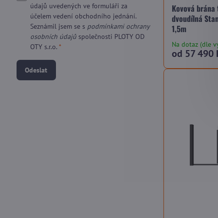
údajů uvedených ve formuláři za
Kovová brána 
účelem vedení obchodního jednání.
dvoudílná Sta
Seznámil jsem se s
podmínkami ochrany
1,5m
osobních údajů
společnosti PLOTY OD
Na dotaz (dle v
OTY s.r.o.
*
od 57 490 
Odeslat