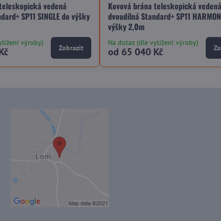
teleskopická vedená
Kovová brána teleskopická veden
ndard+ SP11 SINGLE do výšky
dvoudílná Standard+ SP11 HARMON
výšky 2,0m
ytížení výroby)
Na dotaz (dle vytížení výroby)
Zobrazit
Zo
Kč
od 65 040 Kč