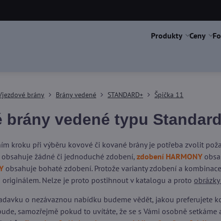
Produkty
Ceny
Fo
Vjezdové brány
Brány vedené
STANDARD+
Špička 11
 brány vedené typu Standard
ím kroku při výběru kovové či kované brány je potřeba zvolit po
obsahuje žádné či jednoduché zdobení,
zdobení HARMONY
obsah
Y
obsahuje bohaté zdobení. Protože varianty zdobení a kombinace 
 originálem. Nelze je proto postihnout v katalogu a proto
obrázky
adavku o nezávaznou nabídku budeme vědět, jakou preferujete kons
ude, samozřejmě pokud to uvítáte, že se s Vámi osobně setkáme 