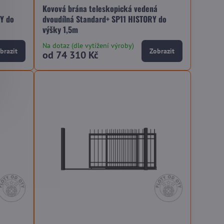
á
Kovová brána teleskopická vedená
Y do
dvoudílná Standard+ SP11 HISTORY do
výšky 1,5m
Na dotaz (dle vytížení výroby)
brazit
Zobrazit
od 74 310 Kč