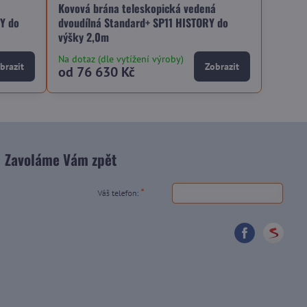
á
Kovová brána teleskopická vedená
Y do
dvoudílná Standard+ SP11 HISTORY do
výšky 2,0m
Na dotaz (dle vytížení výroby)
brazit
Zobrazit
od 76 630 Kč
Zavoláme Vám zpět