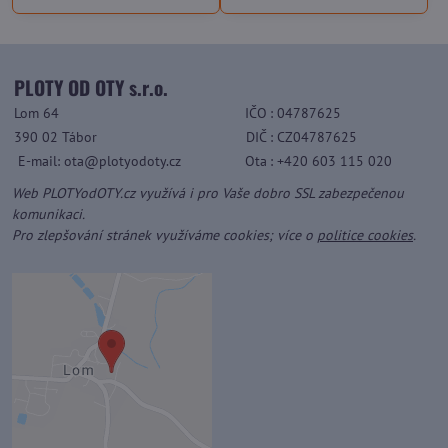
PLOTY OD OTY s.r.o.
Lom 64
IČO
: 04787625
390 02 Tábor
DIČ
: CZ04787625
E-mail: ota@plotyodoty.cz
Ota
: +420 603 115 020
Web PLOTYodOTY.cz využívá i pro Vaše dobro SSL zabezpečenou
komunikaci.
Pro zlepšování stránek využíváme cookies; více o
politice cookies
.