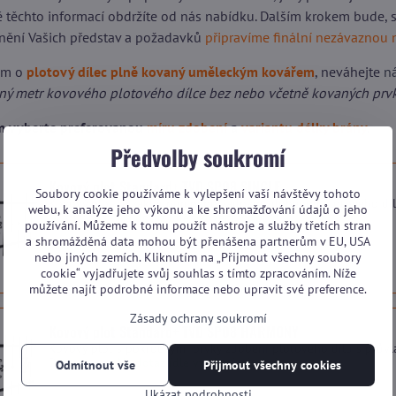
dě těchto informací obdržíte od nás nabídku. Dalším krokem bude,
nění Vašich představ a požadavků
připravíme finální nezávaznou 
em o
plotový dílec plně kovaný uměleckým kovářem
, neváhejte
n
žný metr kovového plotového dílce bez nebo včetně kovaných prv
ím vyberte preferovanou
míru zdobení
a
variantu délky brány
.
Předvolby soukromí
Kovový plot Standard+ TVD SP08 SINGLE
Soubory cookie používáme k vylepšení vaší návštěvy tohoto
Kovový plot se základním nebo žádným zdobením plotového díl
webu, k analýze jeho výkonu a ke shromažďování údajů o jeho
Dostupnost:
Na dotaz (dle vytížení výroby)
používání. Můžeme k tomu použít nástroje a služby třetích stran
a shromážděná data mohou být přenášena partnerům v EU, USA
nebo jiných zemích. Kliknutím na „Přijmout všechny soubory
cookie“ vyjadřujete svůj souhlas s tímto zpracováním. Níže
můžete najít podrobné informace nebo upravit své preference.
Zásady ochrany soukromí
Kovový plot Standard+ TVD SP08 HARMONY
Kovový plot s pokročilými prvky zdobení plotového dílu s prův
Dostupnost:
Na dotaz (dle vytížení výroby)
Odmítnout vše
Přijmout všechny cookies
Ukázat podrobnosti