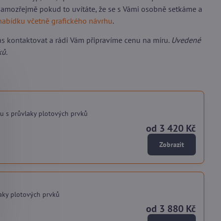
 samozřejmě pokud to uvítáte, že se s Vámi osobně setkáme a
nabídku včetně grafického návrhu
.
ás kontaktovat
a rádi Vám připravíme cenu na míru.
Uvedené
ků.
u s průvlaky plotových prvků
od 3 420 Kč
Zobrazit
laky plotových prvků
od 3 880 Kč