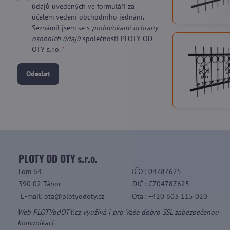
údajů uvedených ve formuláři za
účelem vedení obchodního jednání.
Seznámil jsem se s
podmínkami ochrany
osobních údajů
společnosti PLOTY OD
OTY s.r.o.
*
Odeslat
PLOTY OD OTY s.r.o.
Lom 64
IČO
: 04787625
390 02 Tábor
DIČ
: CZ04787625
E-mail: ota@plotyodoty.cz
Ota
: +420 603 115 020
Web PLOTYodOTY.cz využívá i pro Vaše dobro SSL zabezpečenou
komunikaci.