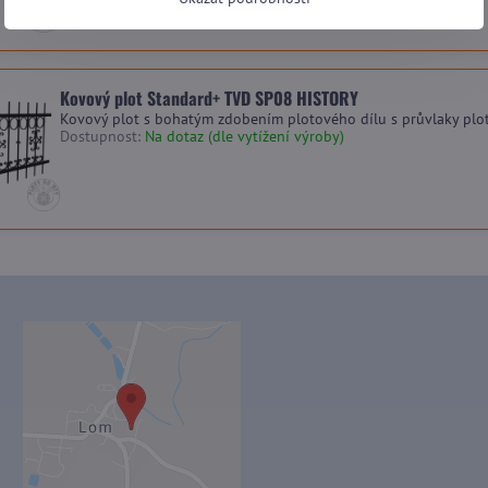
Kovový plot Standard+ TVD SP08 HISTORY
Kovový plot s bohatým zdobením plotového dílu s průvlaky plo
Dostupnost:
Na dotaz (dle vytížení výroby)