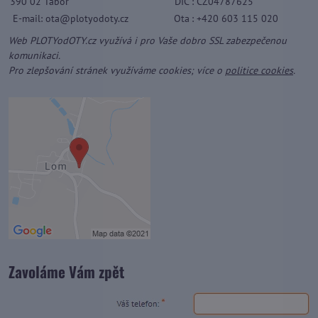
390 02 Tábor
DIČ
: CZ04787625
E-mail: ota@plotyodoty.cz
Ota
: +420 603 115 020
Web PLOTYodOTY.cz využívá i pro Vaše dobro SSL zabezpečenou
komunikaci.
Pro zlepšování stránek využíváme cookies; více o
politice cookies
.
Zavoláme Vám zpět