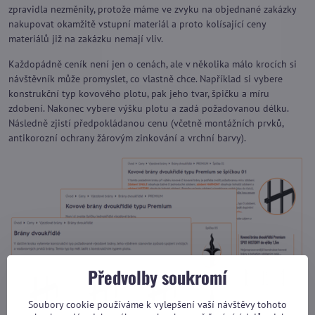
zpravidla nezměnily, protože máme ve zvyku na objednané zakázky
nakupovat okamžitě vstupní materiál a proto kolísající ceny
materiálů již na zakázku nemají vliv.
Každopádně ceník není jen o cenách, ale v několika málo krocích si
návštěvník může promyslet, co vlastně chce. Například si vybere
konstrukční typ kovového plotu, pak jeho tvar, špičku a míru
zdobení. Nakonec vybere výšku plotu a zadá požadovanou délku.
Následně zjistí předpokládanou cenu (včetně montážních prvků,
antikorozní ochrany žárovým zinkování a vrchní barvy).
Předvolby soukromí
Soubory cookie používáme k vylepšení vaší návštěvy tohoto