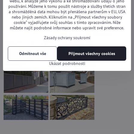
webu, k analýze jeho výkonu a ke shromažďování údajů o jeho
používání. Můžeme k tomu použít nástroje a služby třetích stran
a shromážděná data mohou být přenášena partnerům v EU, USA
nebo jiných zemích. Kliknutím na „Přijmout všechny soubory
cookie“ vyjadřujete svůj souhlas s tímto zpracováním. Níže
můžete najít podrobné informace nebo upravit své preference.
Pokud hledáte inspiraci, neváhejte navštívit
naší fotogalerii
.
Zásady ochrany soukromí
Odmítnout vše
Přijmout všechny cookies
Ukázat podrobnosti