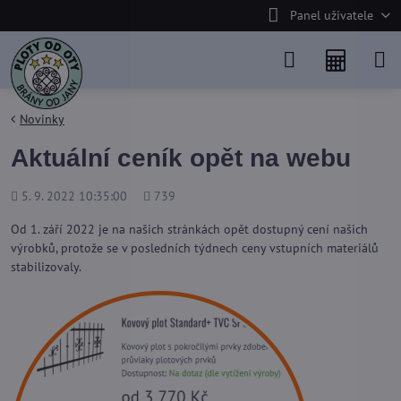
Panel uživatele
Novinky
Aktuální ceník opět na webu
Přidáno
Počet
5. 9. 2022 10:35:00
739
shlédnutí
Od 1. září 2022 je na našich stránkách opět dostupný cení našich
výrobků, protože se v posledních týdnech ceny vstupních materiálů
stabilizovaly.