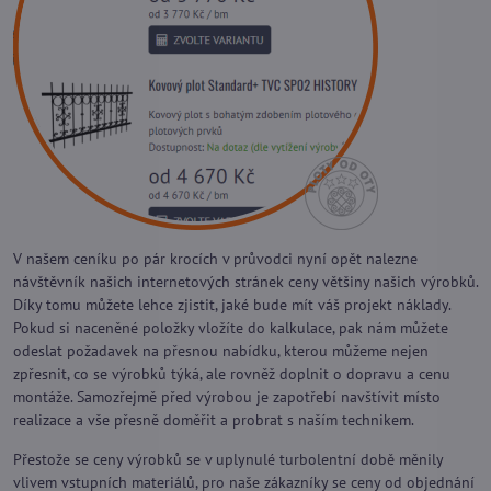
V našem ceníku po pár krocích v průvodci nyní opět nalezne
návštěvník našich internetových stránek ceny většiny našich výrobků.
Díky tomu můžete lehce zjistit, jaké bude mít váš projekt náklady.
Pokud si naceněné položky vložíte do kalkulace, pak nám můžete
odeslat požadavek na přesnou nabídku, kterou můžeme nejen
zpřesnit, co se výrobků týká, ale rovněž doplnit o dopravu a cenu
montáže. Samozřejmě před výrobou je zapotřebí navštívit místo
realizace a vše přesně doměřit a probrat s naším technikem.
Přestože se ceny výrobků se v uplynulé turbolentní době měnily
vlivem vstupních materiálů, pro naše zákazníky se ceny od objednání